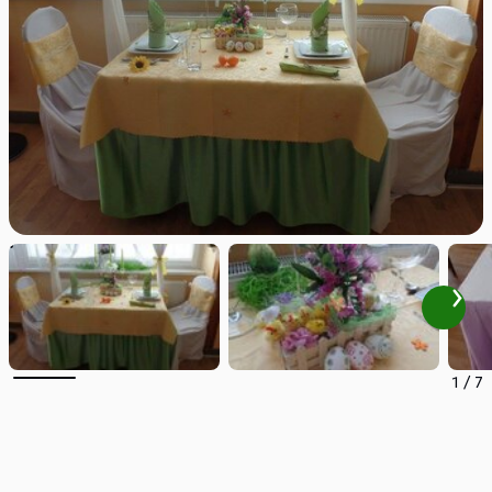
1
/
7