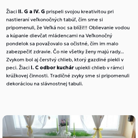
Žiaci
II. G a IV. G
prispeli svojou kreativitou pri
nastieraní veľkonočných tabúľ, čím sme si
pripomenuli, že Veľká noc sa blíži!!! Oblievanie vodou
a kúpanie dievčat mládencami na Veľkonočný
pondelok sa považovalo sa očistné, čím im malo
zabezpečiť zdravie. Čo nie všetky ženy majú rady...
Zvykom bol aj čerstvý chlieb, ktorý gazdiné piekli v
peci. Žiaci
I. C odbor kuchár
upiekli chlieb v rámci
krúžkovej činnosti. Tradičné zvyky sme si pripomenuli
dekoráciou na slávnostnej tabuli.