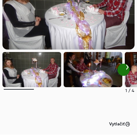
1
/
4
Vytlačiť