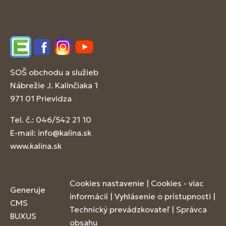
Edupage
Facebook
Instagram
YouTube
SOŠ obchodu a služieb
Nábrežie J. Kalinčiaka 1
971 01 Prievidza
Tel. č.: 046/542 21 10
E-mail:
info@kalina.sk
www.kalina.sk
Cookies nastavenie
|
Cookies - viac
Generuje
informácií
|
Vyhlásenie o prístupnosti
|
CMS
Technický prevádzkovateľ
|
Správca
BUXUS
obsahu