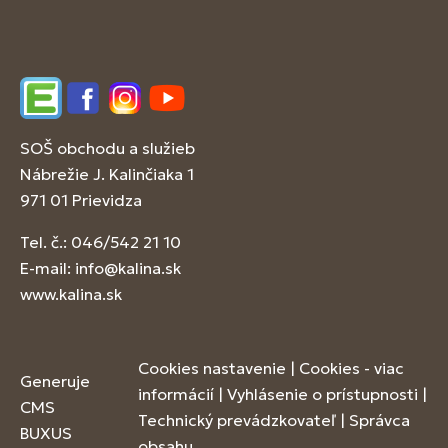
Edupage
Facebook
Instagram
YouTube
SOŠ obchodu a služieb
Nábrežie J. Kalinčiaka 1
971 01 Prievidza
Tel. č.: 046/542 21 10
E-mail:
info@kalina.sk
www.kalina.sk
Cookies nastavenie
|
Cookies - viac
Generuje
informácií
|
Vyhlásenie o prístupnosti
|
CMS
Technický prevádzkovateľ
|
Správca
BUXUS
obsahu