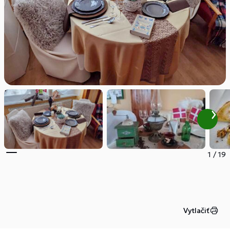
1
/
19
Vytlačiť