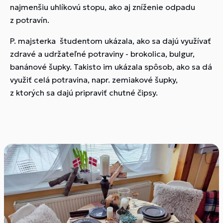
najmenšiu uhlíkovú stopu, ako aj zníženie odpadu
z potravín.
P. majsterka študentom ukázala, ako sa dajú využívať
zdravé a udržateľné potraviny - brokolica, bulgur,
banánové šupky. Takisto im ukázala spôsob, ako sa dá
využiť celá potravina, napr. zemiakové šupky,
z ktorých sa dajú pripraviť chutné čipsy.