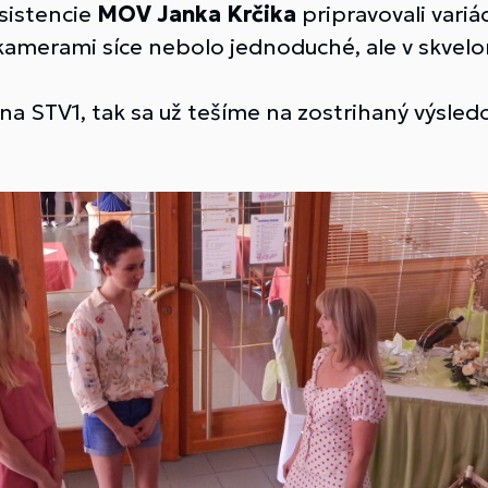
sistencie
MOV Janka Krčika
pripravovali variác
 kamerami síce nebolo jednoduché, ale v skvelo
a na STV1, tak sa už tešíme na zostrihaný výsled