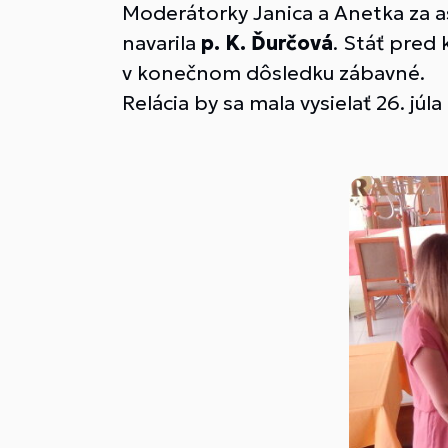
Moderátorky Janica a Anetka za a
navarila
p. K. Ďurčová
. Stáť pred
v konečnom dôsledku zábavné.
Relácia by sa mala vysielať 26. júl