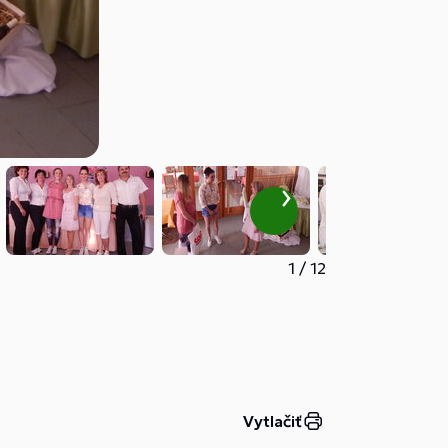
1
/
12
Vytlačiť