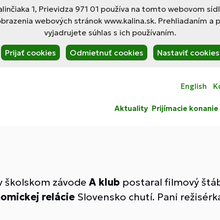
linčiaka 1, Prievidza 971 01 používa na tomto webovom síd
obrazenia webových stránok www.kalina.sk. Prehliadaním a 
vyjadrujete súhlas s ich používaním.
Prijať cookies
Odmietnuť cookies
Nastaviť cookies
English
K
Aktuality
Prijímacie konanie
 v školskom závode
A klub
postaral filmový štáb
omickej relácie
Slovensko chutí. Pani režisérk