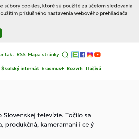
le súbory cookies, ktoré sú použité za účelom sledovania
použitím príslušného nastavenia webového prehliadača
ontakt
RSS
Mapa stránky
Edupage
Facebook
Instagram
YouTube
Školský internát
Erasmus+
Rozvrh
Tlačivá
 Slovenskej televízie. Točilo sa
a, produkčná, kameramani i celý