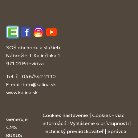
Edupage
Facebook
Instagram
YouTube
SOŠ obchodu a služieb
Nábrežie J. Kalinčiaka 1
971 01 Prievidza
Tel. č.: 046/542 21 10
E-mail:
info@kalina.sk
www.kalina.sk
Cookies nastavenie
|
Cookies - viac
Generuje
informácií
|
Vyhlásenie o prístupnosti
|
CMS
Technický prevádzkovateľ
|
Správca
BUXUS