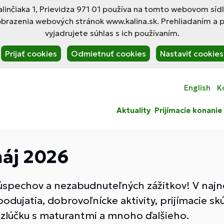
linčiaka 1, Prievidza 971 01 používa na tomto webovom síd
obrazenia webových stránok www.kalina.sk. Prehliadaním a 
vyjadrujete súhlas s ich používaním.
Prijať cookies
Odmietnuť cookies
Nastaviť cookies
English
K
Aktuality
Prijímacie konanie
máj 2026
t, úspechov a nezabudnuteľných zážitkov! V naj
odujatia, dobrovoľnícke aktivity, prijímacie s
rozlúčku s maturantmi a mnoho ďalšieho.