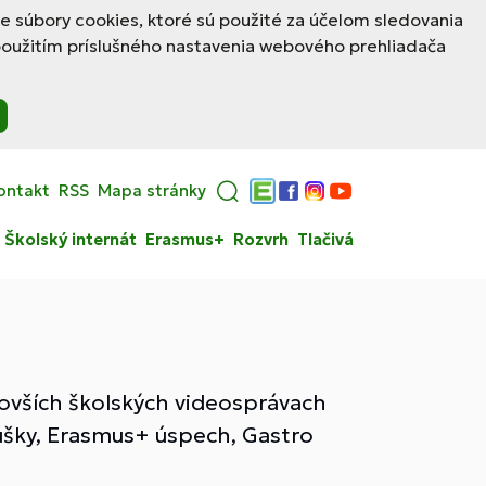
le súbory cookies, ktoré sú použité za účelom sledovania
použitím príslušného nastavenia webového prehliadača
ontakt
RSS
Mapa stránky
Edupage
Facebook
Instagram
YouTube
Školský internát
Erasmus+
Rozvrh
Tlačivá
novších školských videosprávach
kúšky, Erasmus+ úspech, Gastro