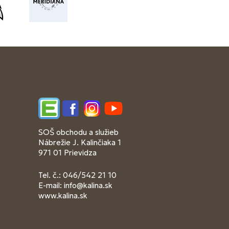
Edupage
Facebook
Instagram
YouTube
SOŠ obchodu a služieb
Nábrežie J. Kalinčiaka 1
971 01 Prievidza
Tel. č.: 046/542 21 10
E-mail:
info@kalina.sk
www.kalina.sk