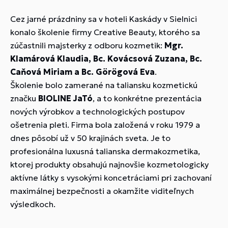
Cez jarné prázdniny sa v hoteli Kaskády v Sielnici
konalo školenie firmy Creative Beauty, ktorého sa
zúčastnili majsterky z odboru kozmetik:
Mgr.
Klamárová Klaudia, Bc. Kovácsová Zuzana, Bc.
Caňová Miriam a Bc. Görögová Eva
.
Školenie bolo zamerané na taliansku kozmetickú
značku
BIOLINE JaTó
, a to konkrétne prezentácia
nových výrobkov a technologických postupov
ošetrenia pleti. Firma bola založená v roku 1979 a
dnes pôsobí už v 50 krajinách sveta. Je to
profesionálna luxusná talianska dermakozmetika,
ktorej produkty obsahujú najnovšie kozmetologicky
aktívne látky s vysokými koncetráciami pri zachovaní
maximálnej bezpečnosti a okamžite viditeľnych
výsledkoch.