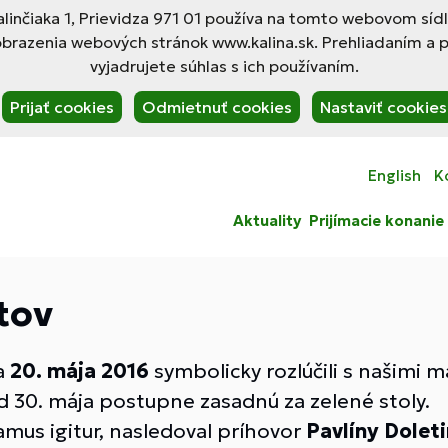
linčiaka 1, Prievidza 971 01 používa na tomto webovom síd
obrazenia webových stránok www.kalina.sk. Prehliadaním a 
vyjadrujete súhlas s ich používaním.
Prijať cookies
Odmietnuť cookies
Nastaviť cookies
English
K
Aktuality
Prijímacie konanie
tov
sa
20. mája 2016
symbolicky rozlúčili s našimi ma
d 30. mája postupne zasadnú za zelené stoly.
mus igitur, nasledoval príhovor
Pavlíny Doleti