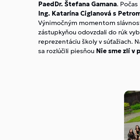
PaedDr. Štefana Gamana
. Počas
Ing. Katarína Ciglanová s Petr
Výnimočným momentom slávnostnej
zástupkyňou odovzdali do rúk v
reprezentáciu školy v súťažiach. 
sa rozlúčili piesňou
Nie sme zlí v 