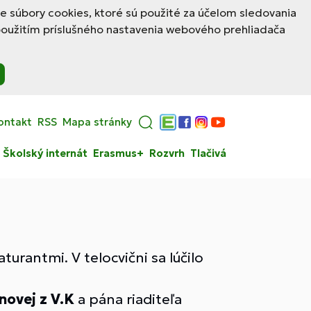
le súbory cookies, ktoré sú použité za účelom sledovania
použitím príslušného nastavenia webového prehliadača
ontakt
RSS
Mapa stránky
Edupage
Facebook
Instagram
YouTube
Školský internát
Erasmus+
Rozvrh
Tlačivá
turantmi. V telocvični sa lúčilo
novej z V.K
a pána riaditeľa