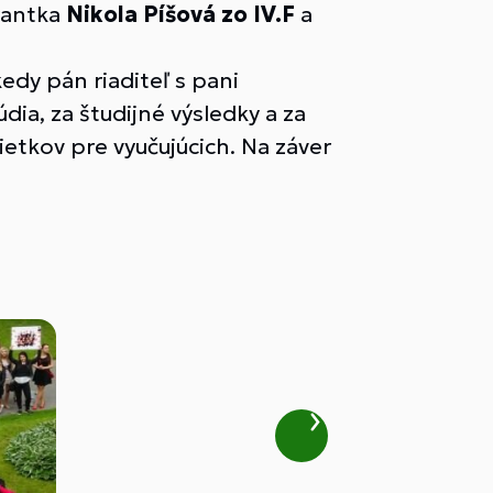
urantka
Nikola Píšová zo IV.F
a
dy pán riaditeľ s pani
údia, za študijné výsledky a za
etkov pre vyučujúcich. Na záver