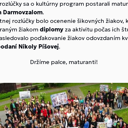
 rozlúčky sa o kultúrny program postarali mat
om Darmovzalom
.
 rozlúčky bolo ocenenie šikovných žiakov, ke
ybraným žiakom
diplomy
za aktivitu počas ich št
Nasledovalo poďakovanie žiakov odovzdaním kvi
podaní Nikoly Píšovej
.
Držíme palce, maturanti!