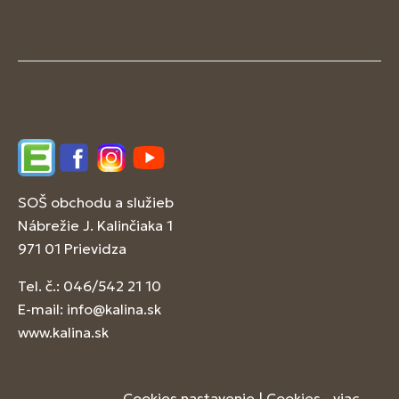
Edupage
Facebook
Instagram
YouTube
SOŠ obchodu a služieb
Nábrežie J. Kalinčiaka 1
971 01 Prievidza
Tel. č.: 046/542 21 10
E-mail:
info@kalina.sk
www.kalina.sk
Cookies nastavenie
|
Cookies - viac