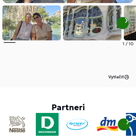
1
/
10
Vytlačiť
Partneri