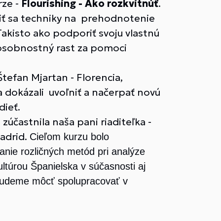
rze -
Flourishing - Ako rozkvitnúť
.
čiť sa techniky na prehodnotenie
 Takisto ako podporiť svoju vlastnú
 osobnostný rast za pomoci
tefan Mjartan - Florencia,
a dokázali uvoľniť a načerpať novú
dieť.
 zúčastnila naša pani riaditeľka -
Madrid.
Cieľom kurzu bolo
anie rozličných metód pri analýze
ltúrou Španielska v súčasnosti aj
i budeme môcť spolupracovať v