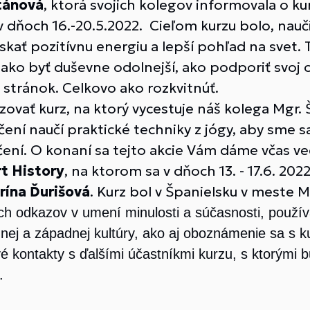
tánová
, ktorá svojich kolegov informovala o ku
 v dňoch 16.-20.5.2022. Cieľom kurzu bolo, nau
ískať pozitívnu energiu a lepší pohľad na svet.
 ako byť duševne odolnejší, ako podporiť svoj
 stránok. Celkovo ako rozkvitnúť.
vať kurz, na ktorý vycestuje náš kolega Mgr. Š
čení naučí praktické techniky z jógy, aby sme s
ení. O konaní sa tejto akcie Vám dáme včas ve
t History
, na ktorom sa v dňoch 13. - 17.6. 2022
rína Ďurišová
. Kurz bol v Španielsku v meste 
ch odkazov v umení minulosti a súčasnosti, použív
nej a západnej kultúry, ako aj oboznámenie sa s ku
ové kontakty s ďalšími účastníkmi kurzu, s ktorým
.