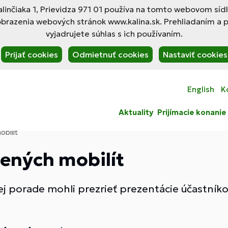
linčiaka 1, Prievidza 971 01 používa na tomto webovom síd
obrazenia webových stránok www.kalina.sk. Prehliadaním a 
vyjadrujete súhlas s ich používaním.
Prijať cookies
Odmietnuť cookies
Nastaviť cookies
English
K
Aktuality
Prijímacie konanie
bilít
ených mobilít
nej porade mohli prezrieť prezentácie účastní