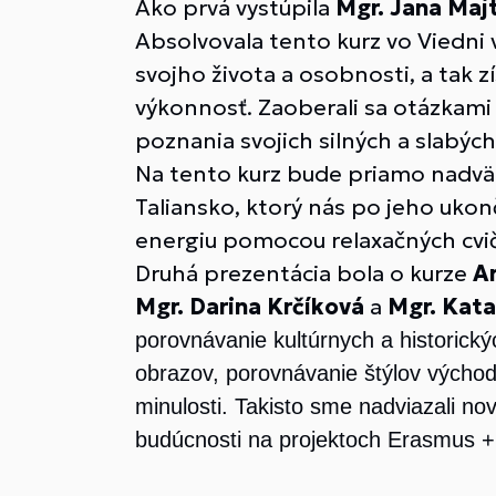
Ako prvá vystúpila
Mgr. Jana Maj
Absolvovala tento kurz vo Viedni
svojho života a osobnosti, a tak z
výkonnosť. Zaoberali sa otázkami
poznania svojich silných a slabých
Na tento kurz bude priamo nadväzo
Taliansko, ktorý nás po jeho ukon
energiu pomocou relaxačných cvič
Druhá prezentácia bola o kurze
Ar
Mgr. Darina Krčíková
a
Mgr. Kata
porovnávanie kultúrnych a historický
obrazov, porovnávanie štýlov východ
minulosti. Takisto sme nadviazali n
budúcnosti na projektoch Erasmus +