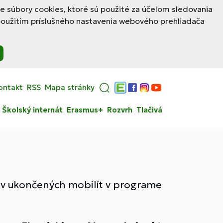
le súbory cookies, ktoré sú použité za účelom sledovania
použitím príslušného nastavenia webového prehliadača
ontakt
RSS
Mapa stránky
Edupage
Facebook
Instagram
YouTube
Školský internát
Erasmus+
Rozvrh
Tlačivá
kov ukončených mobilít v programe