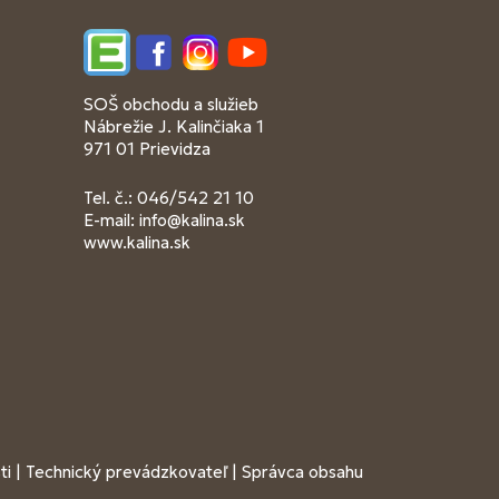
Edupage
Facebook
Instagram
YouTube
SOŠ obchodu a služieb
Nábrežie J. Kalinčiaka 1
971 01 Prievidza
Tel. č.: 046/542 21 10
E-mail:
info@kalina.sk
www.kalina.sk
ti
|
Technický prevádzkovateľ
|
Správca obsahu