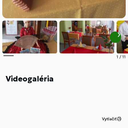
1
/
11
Videogaléria
Vytlačiť