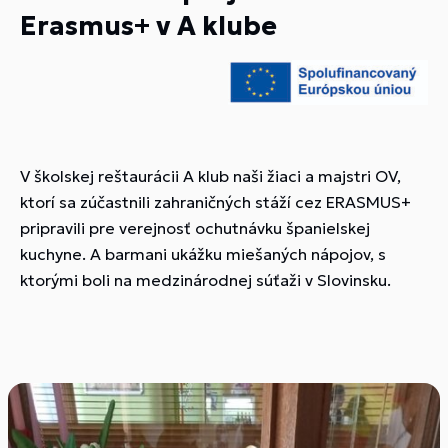
Erasmus+ v A klube
V školskej reštaurácii A klub naši žiaci a majstri OV,
ktorí sa zúčastnili zahraničných stáží cez ERASMUS+
pripravili pre verejnosť ochutnávku španielskej
kuchyne. A barmani ukážku miešaných nápojov, s
ktorými boli na medzinárodnej súťaži v Slovinsku.