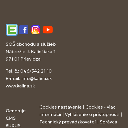
Edupage
Facebook
Instagram
YouTube
SOŠ obchodu a služieb
Nábrežie J. Kalinčiaka 1
971 01 Prievidza
Tel. č.: 046/542 21 10
E-mail:
info@kalina.sk
www.kalina.sk
Cookies nastavenie
|
Cookies - viac
Generuje
informácií
|
Vyhlásenie o prístupnosti
|
CMS
Technický prevádzkovateľ
|
Správca
BUXUS