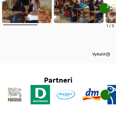
1
/
3
Vytlačiť
Partneri