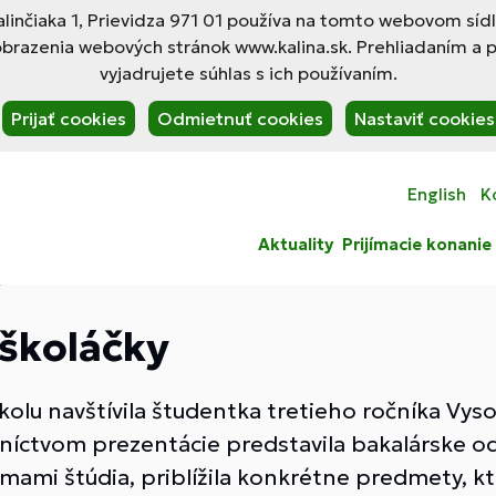
linčiaka 1, Prievidza 971 01 používa na tomto webovom síd
obrazenia webových stránok www.kalina.sk. Prehliadaním a 
vyjadrujete súhlas s ich používaním.
Prijať cookies
Odmietnuť cookies
Nastaviť cookies
English
K
Aktuality
Prijímacie konanie
y
školáčky
kolu navštívila študentka tretieho ročníka Vys
dníctvom prezentácie predstavila bakalárske od
mami štúdia, priblížila konkrétne predmety, k