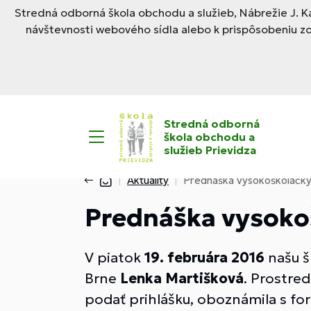
Stredná odborná škola obchodu a služieb, Nábrežie J. Ka
návštevnosti webového sídla alebo k prispôsobeniu z
Stredná odborná
škola obchodu a
služieb Prievidza
Aktuality
Prednáška vysokoškoláčk
Prednáška vysoko
V piatok
19. februára 2016
našu š
Brne
Lenka Martišková
. Prostre
podať prihlášku, oboznámila s for