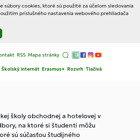
le súbory cookies, ktoré sú použité za účelom sledovania
použitím príslušného nastavenia webového prehliadača
ontakt
RSS
Mapa stránky
Edupage
Facebook
Instagram
YouTube
Školský internát
Erasmus+
Rozvrh
Tlačivá
okej školy obchodnej a hotelovej v
bory, na ktoré si študenti môžu
toré sú súčasťou študijného