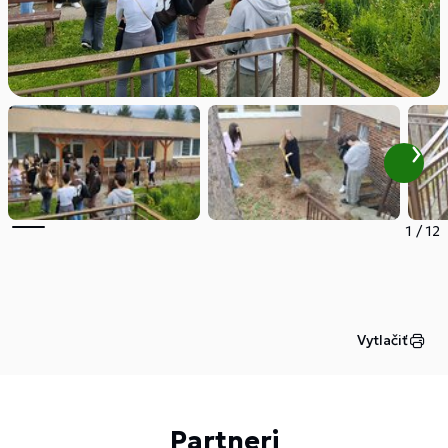
1
/
12
Vytlačiť
Partneri