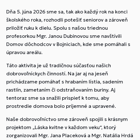
Dňa 5. júna 2026 sme sa, tak ako každý rok na konci
školského roka, rozhodli potešiť seniorov a zároveň
priložiť ruku k dielu. Spolu s našou triednou
profesorkou Mgr. Janou Dubinovou sme navštívili
Domov dôchodcov v Bojniciach, kde sme pomáhali s
úpravou areálu.
Táto aktivita je už tradičnou súčasťou našich
dobrovoľníckych činností. Na jar aj na jeseň
prichádzame pomáhať s hrabaním lístia, sadením
rastlín, zametaním či odstraňovaním buriny. Aj
tentoraz sme sa snažili prispieť k tomu, aby
prostredie domova bolo príjemné a upravené.
Naše dobrovoľníctvo sme zároveň spojili s krásnym
projektom „Láska kvitne v každom veku“, ktorý
zorganizovali Mgr. Jana Placeková a Mgr. Natália Hrdá