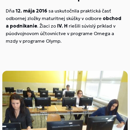
Dňa
12. mája 2016
sa uskutočnila praktická časť
odbornej zložky maturitnej skúšky v odbore
obchod
a podnikanie
. Žiaci zo
IV. H
riešili súvislý príklad v
púodvojnovom účtovníctve v programe Omega a
mzdy v programe Olymp.