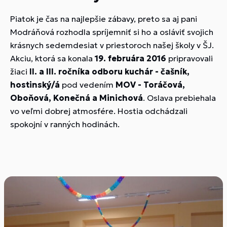
Piatok je čas na najlepšie zábavy, preto sa aj pani
Modráňová rozhodla spríjemniť si ho a osláviť svojich
krásnych sedemdesiat v priestoroch našej školy v ŠJ.
Akciu, ktorá sa konala
19. februára 2016
pripravovali
žiaci
II. a III. ročníka odboru kuchár - čašník,
hostinský/á
pod vedením
MOV - Toráčová,
Oboňová, Konečná a Minichová
. Oslava prebiehala
vo veľmi dobrej atmosfére. Hostia odchádzali
spokojní v ranných hodinách.