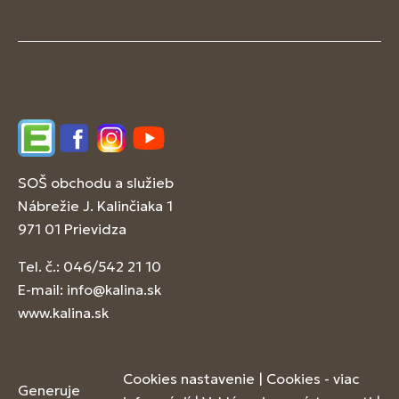
Edupage
Facebook
Instagram
YouTube
SOŠ obchodu a služieb
Nábrežie J. Kalinčiaka 1
971 01 Prievidza
Tel. č.: 046/542 21 10
E-mail:
info@kalina.sk
www.kalina.sk
Cookies nastavenie
|
Cookies - viac
Generuje