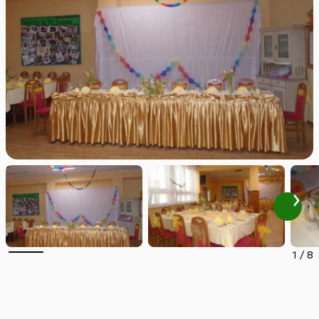
1
/
8