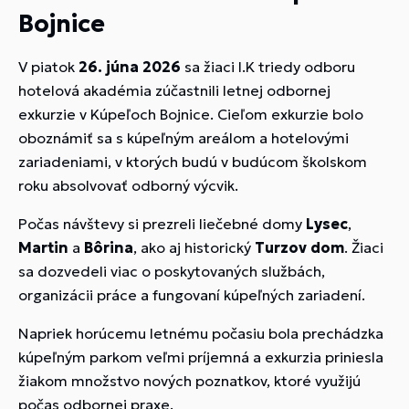
Bojnice
V piatok
26. júna 2026
sa žiaci I.K triedy odboru
hotelová akadémia zúčastnili letnej odbornej
exkurzie v Kúpeľoch Bojnice. Cieľom exkurzie bolo
oboznámiť sa s kúpeľným areálom a hotelovými
zariadeniami, v ktorých budú v budúcom školskom
roku absolvovať odborný výcvik.
Počas návštevy si prezreli liečebné domy
Lysec
,
Martin
a
Bôrina
, ako aj historický
Turzov dom
. Žiaci
sa dozvedeli viac o poskytovaných službách,
organizácii práce a fungovaní kúpeľných zariadení.
Napriek horúcemu letnému počasiu bola prechádzka
kúpeľným parkom veľmi príjemná a exkurzia priniesla
žiakom množstvo nových poznatkov, ktoré využijú
počas odbornej praxe.