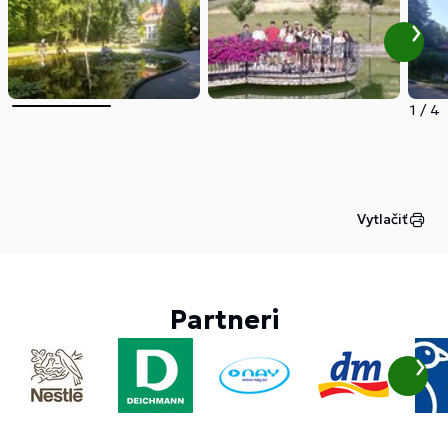
1
/
4
Vytlačiť
Partneri