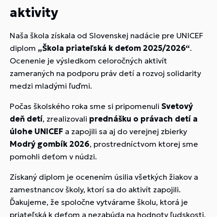
aktivity
Naša škola získala od Slovenskej nadácie pre UNICEF
diplom
„Škola priateľská k deťom 2025/2026“
.
Ocenenie je výsledkom celoročných aktivít
zameraných na podporu práv detí a rozvoj solidarity
medzi mladými ľuďmi.
Počas školského roka sme si pripomenuli
Svetový
deň detí
, zrealizovali
prednášku o právach detí a
úlohe UNICEF
a zapojili sa aj do verejnej zbierky
Modrý gombík 2026
, prostredníctvom ktorej sme
pomohli deťom v núdzi.
Získaný diplom je ocenením úsilia všetkých žiakov a
zamestnancov školy, ktorí sa do aktivít zapojili.
Ďakujeme, že spoločne vytvárame školu, ktorá je
priateľská k deťom a nezabúda na hodnoty ľudskosti,