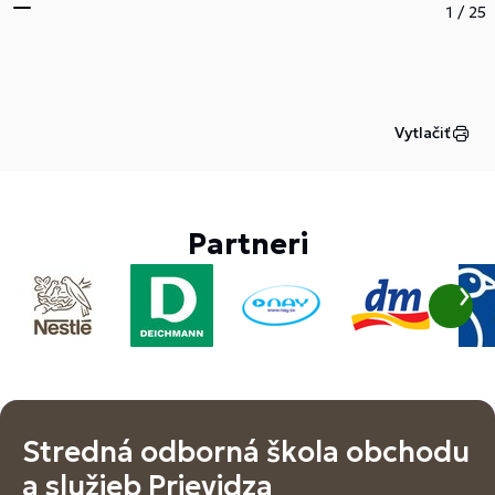
1
/
25
Vytlačiť
Partneri
Stredná odborná škola obchodu
a služieb Prievidza