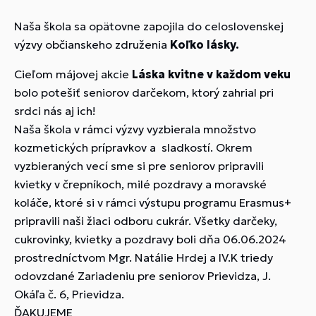
Naša škola sa opätovne zapojila do celoslovenskej
výzvy občianskeho združenia
Koľko lásky.
Cieľom májovej akcie
Láska kvitne v každom veku
bolo potešiť seniorov darčekom, ktorý zahrial pri
srdci nás aj ich!
Naša škola v rámci výzvy vyzbierala množstvo
kozmetických prípravkov a sladkostí. Okrem
vyzbieraných vecí sme si pre seniorov pripravili
kvietky v črepníkoch, milé pozdravy a moravské
koláče, ktoré si v rámci výstupu programu Erasmus+
pripravili naši žiaci odboru cukrár. Všetky darčeky,
cukrovinky, kvietky a pozdravy boli dňa 06.06.2024
prostredníctvom Mgr. Natálie Hrdej a IV.K triedy
odovzdané Zariadeniu pre seniorov Prievidza, J.
Okáľa č. 6, Prievidza.
ĎAKUJEME