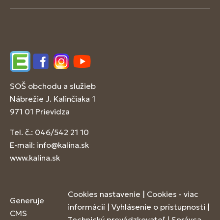
Edupage
Facebook
Instagram
YouTube
SOŠ obchodu a služieb
Nábrežie J. Kalinčiaka 1
971 01 Prievidza
Tel. č.: 046/542 21 10
E-mail:
info@kalina.sk
www.kalina.sk
Cookies nastavenie
|
Cookies - viac
Generuje
informácií
|
Vyhlásenie o prístupnosti
|
CMS
Technický prevádzkovateľ
|
Správca