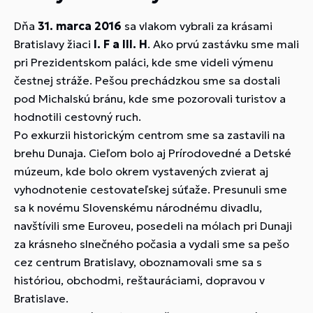
Dňa
31. marca 2016
sa vlakom vybrali za krásami
Bratislavy žiaci
I. F a III. H
. Ako prvú zastávku sme mali
pri Prezidentskom paláci, kde sme videli výmenu
čestnej stráže. Pešou prechádzkou sme sa dostali
pod Michalskú bránu, kde sme pozorovali turistov a
hodnotili cestovný ruch.
Po exkurzii historickým centrom sme sa zastavili na
brehu Dunaja. Cieľom bolo aj Prírodovedné a Detské
múzeum, kde bolo okrem vystavených zvierat aj
vyhodnotenie cestovateľskej súťaže. Presunuli sme
sa k novému Slovenskému národnému divadlu,
navštívili sme Euroveu, posedeli na mólach pri Dunaji
za krásneho slnečného počasia a vydali sme sa pešo
cez centrum Bratislavy, oboznamovali sme sa s
históriou, obchodmi, reštauráciami, dopravou v
Bratislave.