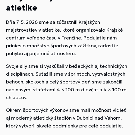
atletike
Dňa 7. 5. 2026 sme sa zúčastnili Krajských
majstrovstiev v atletike, ktoré organizovalo Krajské
centrum voľného času v Trenčíne. Podujatie nám
prinieslo množstvo športových zážitkov, radosti z
pohybu aj príjemnú atmosféru.
Svoje sily sme si vyskúšali v bežeckých aj technických
disciplínach. Súťažili sme v šprintoch, vytrvalostných
behoch, skokoch a celý športový deň sme zakončili
napínavými štafetami 4 × 100 m dievčat a 4 × 100 m
chlapcov.
Okrem športových výkonov sme mali možnosť vidieť
aj moderný atletický štadión v Dubnici nad Váhom,
ktorý vytvoril skvelé podmienky pre celé podujatie.