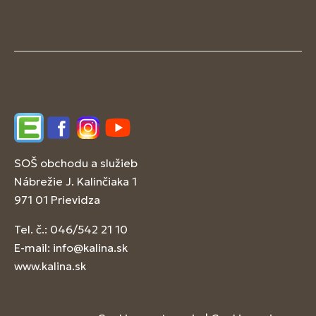
Edupage
Facebook
Instagram
YouTube
SOŠ obchodu a služieb
Nábrežie J. Kalinčiaka 1
971 01 Prievidza
Tel. č.: 046/542 21 10
E-mail:
info@kalina.sk
www.kalina.sk