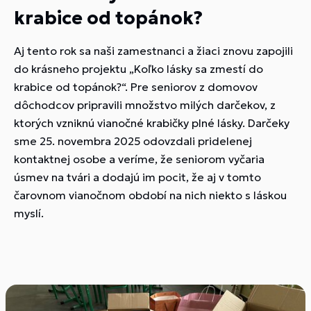
krabice od topánok?
Aj tento rok sa naši zamestnanci a žiaci znovu zapojili
do krásneho projektu „Koľko lásky sa zmestí do
krabice od topánok?“. Pre seniorov z domovov
dôchodcov pripravili množstvo milých darčekov, z
ktorých vzniknú vianočné krabičky plné lásky. Darčeky
sme 25. novembra 2025 odovzdali pridelenej
kontaktnej osobe a veríme, že seniorom vyčaria
úsmev na tvári a dodajú im pocit, že aj v tomto
čarovnom vianočnom období na nich niekto s láskou
myslí.