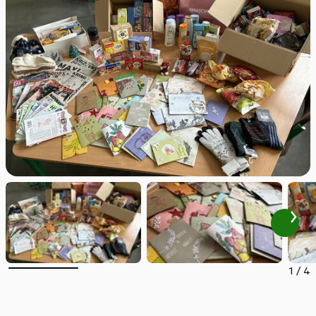
1
/
4