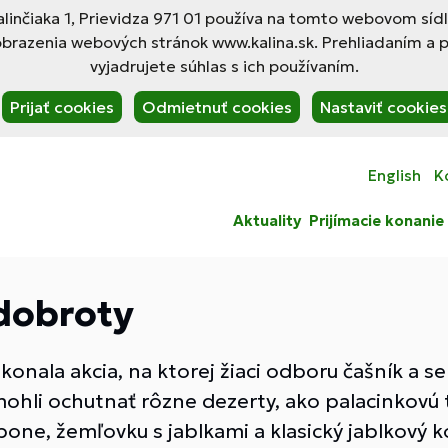
linčiaka 1, Prievidza 971 01 používa na tomto webovom síd
obrazenia webových stránok www.kalina.sk. Prehliadaním a 
vyjadrujete súhlas s ich používaním.
Prijať cookies
Odmietnuť cookies
Nastaviť cookies
English
K
Aktuality
Prijímacie konanie
dobroty
konala akcia, na ktorej žiaci odboru čašník a se
ohli ochutnať rôzne dezerty, ako palacinkovú 
ne, žemľovku s jablkami a klasický jablkový ko