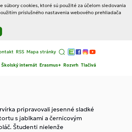
le súbory cookies, ktoré sú použité za účelom sledovania
použitím príslušného nastavenia webového prehliadača
ontakt
RSS
Mapa stránky
Edupage
Facebook
Instagram
YouTube
Školský internát
Erasmus+
Rozvrh
Tlačivá
rvírka pripravovali jesenné sladké
tortu s jablkami a černicovým
láč. Študenti nielenže