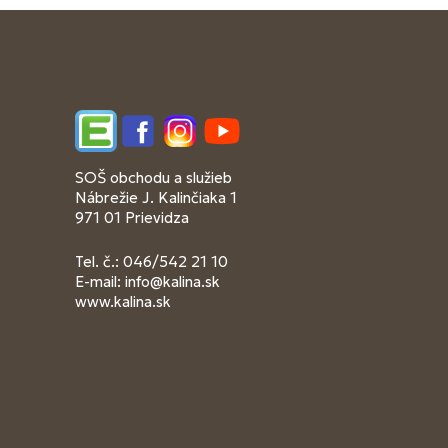
Edupage
Facebook
Instagram
YouTube
SOŠ obchodu a služieb
Nábrežie J. Kalinčiaka 1
971 01 Prievidza
Tel. č.: 046/542 21 10
E-mail:
info@kalina.sk
www.kalina.sk