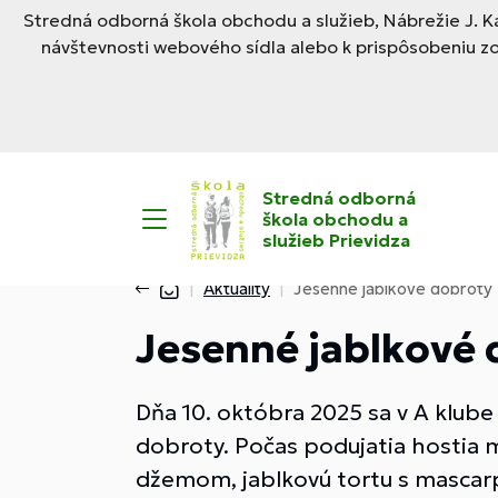
Stredná odborná škola obchodu a služieb, Nábrežie J. Ka
návštevnosti webového sídla alebo k prispôsobeniu z
Stredná odborná
škola obchodu a
služieb Prievidza
Aktuality
Jesenné jablkové dobroty
Jesenné jablkové 
Dňa 10. októbra 2025 sa v A klube 
dobroty. Počas podujatia hostia m
džemom, jablkovú tortu s mascarpo