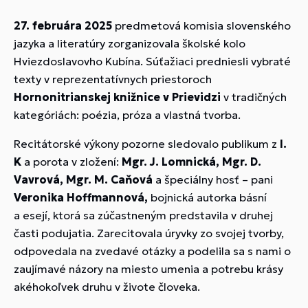
27. februára 2025
predmetová komisia slovenského
jazyka a literatúry zorganizovala školské kolo
Hviezdoslavovho Kubína. Súťažiaci predniesli vybraté
texty v reprezentatívnych priestoroch
Hornonitrianskej knižnice v Prievidzi
v tradičných
kategóriách: poézia, próza a vlastná tvorba.
Recitátorské výkony pozorne sledovalo publikum z
I.
K
a porota v zložení:
Mgr. J. Lomnická, Mgr. D.
Vavrová, Mgr. M. Caňová
a špeciálny hosť – pani
Veronika Hoffmannová,
bojnická autorka básní
a esejí, ktorá sa zúčastneným predstavila v druhej
časti podujatia. Zarecitovala úryvky zo svojej tvorby,
odpovedala na zvedavé otázky a podelila sa s nami o
zaujímavé názory na miesto umenia a potrebu krásy
akéhokoľvek druhu v živote človeka.