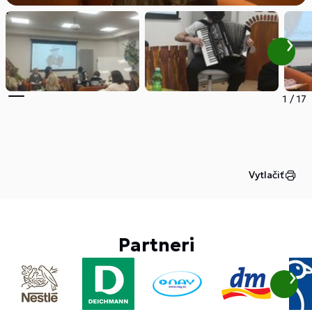
1
/
17
Vytlačiť
Partneri