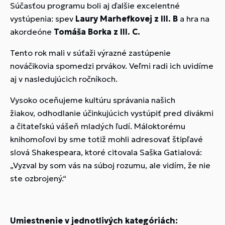
Súčasťou programu boli aj ďalšie excelentné
vystúpenia: spev
Laury Marhefkovej z III. B
a hra na
akordeóne
Tomáša Borka z III. C.
Tento rok mali v súťaži výrazné zastúpenie
nováčikovia spomedzi prvákov. Veľmi radi ich uvidíme
aj v nasledujúcich ročníkoch.
Vysoko oceňujeme kultúru správania našich
žiakov, odhodlanie účinkujúcich vystúpiť pred divákmi
a čitateľskú vášeň mladých ľudí. Máloktorému
knihomoľovi by sme totiž mohli adresovať štipľavé
slová Shakespeara, ktoré citovala Saška Gatialová:
„Vyzval by som vás na súboj rozumu, ale vidím, že nie
ste ozbrojený.“
Umiestnenie v jednotlivých kategóriách: