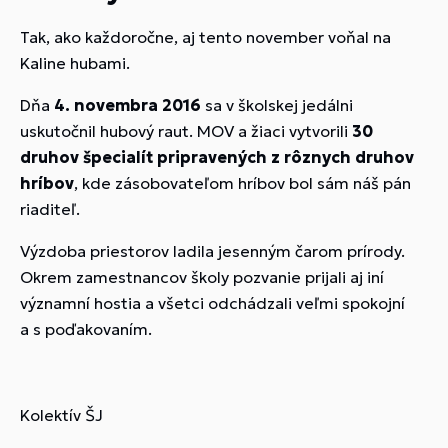
Tak, ako každoročne, aj tento november voňal na
Kaline hubami.
Dňa
4. novembra 2016
sa v školskej jedálni
uskutočnil hubový raut. MOV a žiaci vytvorili
30
druhov špecialít pripravených z rôznych druhov
hríbov
, kde zásobovateľom hríbov bol sám náš pán
riaditeľ.
Výzdoba priestorov ladila jesenným čarom prírody.
Okrem zamestnancov školy pozvanie prijali aj iní
významní hostia a všetci odchádzali veľmi spokojní
a s poďakovaním.
Kolektív ŠJ