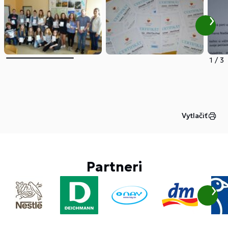
1
/
3
Vytlačiť
Partneri