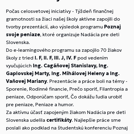
Počas celosvetovej iniciatívy - Týždeň finančnej
gramotnosti sa žiaci našej školy aktívne zapojili do
tvorby prezentácií, ako výsledok programu
Poznaj
svoje peniaze
, ktoré organizuje Nadácia pre deti
Slovenska.
Do e-learningového programu sa zapojilo 70 žiakov
školy z tried
I. F, II. F, III. J, IV. F
pod vedením
vyučujúcich
Ing. Cagáňovej Stanislavy, Ing.
Gaplovskej Marty, Ing. Mihálovej Heleny a Ing.
Vaňovej Mariany
. Prezentácie a práce boli na témy -
Sporenie, Rodinné financie, Prečo sporiť, Filantropia a
peniaze, Odporúčam sporiť, Čo dokážu ľudia urobiť
pre peniaze, Peniaze a humor.
Za aktívnu účasť zapojeným žiakom Nadácia pre deti
Slovenska udelila
certifikáty
. Najlepšie práce sme
poslali ako podklad na študentskú konferenciu Poznaj