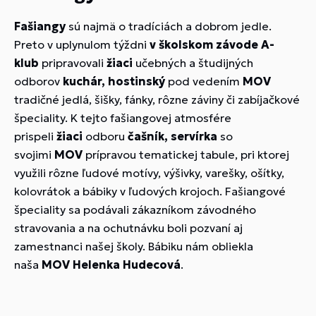
Fašiangy
sú najmä o tradíciách a dobrom jedle.
Preto v uplynulom týždni
v školskom závode A-
klub
pripravovali
žiaci
učebných a študijných
odborov
kuchár, hostinský
pod vedením
MOV
tradičné jedlá, šišky, fánky, rôzne záviny či zabíjačkové
špeciality. K tejto fašiangovej atmosfére
prispeli
žiaci
odboru
čašník, servírka
so
svojimi
MOV
prípravou tematickej tabule, pri ktorej
využili rôzne ľudové motívy, výšivky, varešky, ošítky,
kolovrátok a bábiky v ľudových krojoch. Fašiangové
špeciality sa podávali zákazníkom závodného
stravovania a na ochutnávku boli pozvaní aj
zamestnanci našej školy. Bábiku nám obliekla
naša
MOV Helenka Hudecová
.