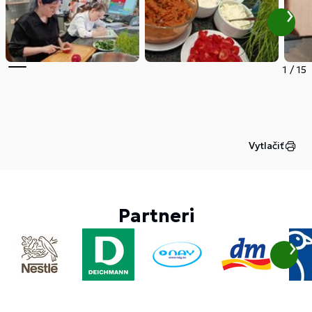
1
/
15
Vytlačiť
Partneri