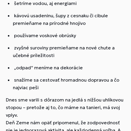
šetríme vodou, aj energiami
kávovú usadeninu, šupy z cesnaku či cibule
premieňame na prírodné hnojivo
používame voskové obrúsky
zvyšné suroviny premieňame na nové chute a
učebné príležitosti
„odpad“ meníme na dekorácie
snažíme sa cestovať hromadnou dopravou a čo
najviac peši
Dnes sme varili s dôrazom na jedlá s nižšou uhlíkovou
stopou – pretože aj to, čo máme na tanieri, má svoj
vplyv.
Deň Zeme nám opäť pripomenul, že zodpovednosť
nie je jednorazová aktivita, ale každodenná voľba. A