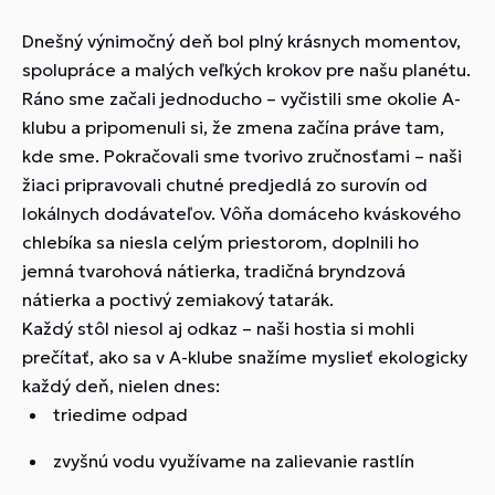
Dnešný výnimočný deň bol plný krásnych momentov,
spolupráce a malých veľkých krokov pre našu planétu.
Ráno sme začali jednoducho – vyčistili sme okolie A-
klubu a pripomenuli si, že zmena začína práve tam,
kde sme. Pokračovali sme tvorivo zručnosťami – naši
žiaci pripravovali chutné predjedlá zo surovín od
lokálnych dodávateľov. Vôňa domáceho kváskového
chlebíka sa niesla celým priestorom, doplnili ho
jemná tvarohová nátierka, tradičná bryndzová
nátierka a poctivý zemiakový tatarák.
Každý stôl niesol aj odkaz – naši hostia si mohli
prečítať, ako sa v A-klube snažíme myslieť ekologicky
každý deň, nielen dnes:
triedime odpad
zvyšnú vodu využívame na zalievanie rastlín