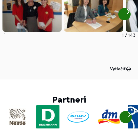
1
/
143
Vytlačiť
Partneri