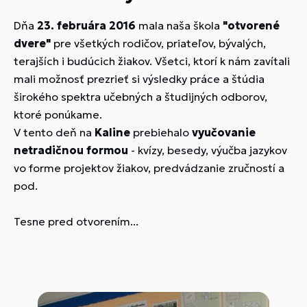
Dňa
23. februára 2016
mala naša škola
"otvorené
dvere"
pre všetkých rodičov, priateľov, bývalých,
terajších i budúcich žiakov. Všetci, ktorí k nám zavítali
mali možnosť prezrieť si výsledky práce a štúdia
širokého spektra učebných a študijných odborov,
ktoré ponúkame.
V tento deň na
Kaline
prebiehalo
vyučovanie
netradičnou formou
- kvízy, besedy, výučba jazykov
vo forme projektov žiakov, predvádzanie zručností a
pod.
Tesne pred otvorením...