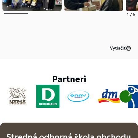
1
/
5
Vytlačiť
Partneri
Stredná odborná škola obchodu