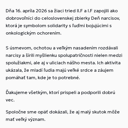
Dňa 16. apríla 2026 sa žiaci tried II.F a I.F zapojili ako
dobrovoľníci do celoslovenskej zbierky Deň narcisov,
ktorá je symbolom solidarity s ľuďmi bojujúcimi s
onkologickým ochorením.
S úsmevom, ochotou a veľkým nasadením rozdávali
narcisy a šírili myšlienku spolupatričnosti nielen medzi
spolužiakmi, ale aj v uliciach nášho mesta. Ich aktivita
ukázala, že mladí ľudia majú veľké srdce a záujem
pomáhať tam, kde je to potrebné.
Ďakujeme všetkým, ktorí prispeli a podporili dobrú
vec.
Spoločne sme opäť dokázali, že aj malý skutok môže
mať veľký význam.