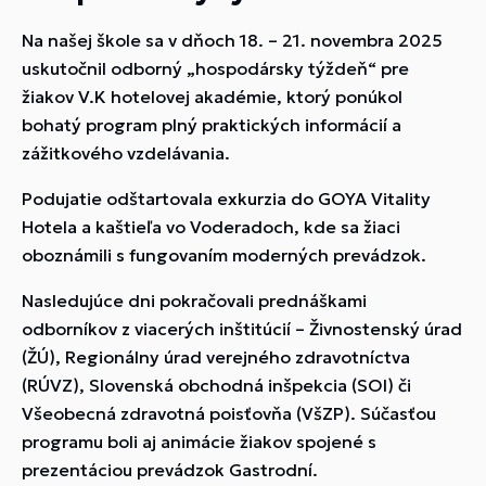
Na našej škole sa v dňoch 18. – 21. novembra 2025
uskutočnil odborný „hospodársky týždeň“ pre
žiakov V.K hotelovej akadémie, ktorý ponúkol
bohatý program plný praktických informácií a
zážitkového vzdelávania.
Podujatie odštartovala exkurzia do GOYA Vitality
Hotela a kaštieľa vo Voderadoch, kde sa žiaci
oboznámili s fungovaním moderných prevádzok.
Nasledujúce dni pokračovali prednáškami
odborníkov z viacerých inštitúcií – Živnostenský úrad
(ŽÚ), Regionálny úrad verejného zdravotníctva
(RÚVZ), Slovenská obchodná inšpekcia (SOI) či
Všeobecná zdravotná poisťovňa (VšZP). Súčasťou
programu boli aj animácie žiakov spojené s
prezentáciou prevádzok Gastrodní.