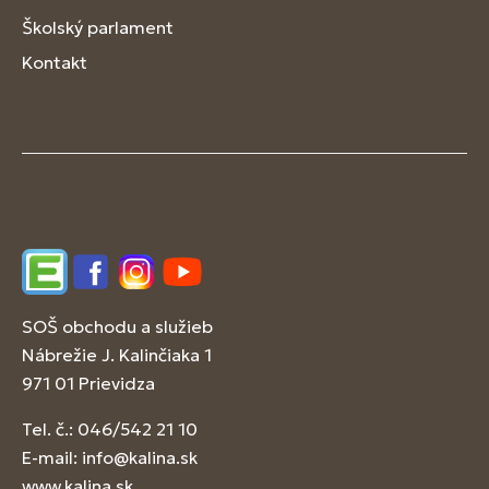
Školský parlament
Kontakt
Edupage
Facebook
Instagram
YouTube
SOŠ obchodu a služieb
Nábrežie J. Kalinčiaka 1
971 01 Prievidza
Tel. č.: 046/542 21 10
E-mail:
info@kalina.sk
www.kalina.sk