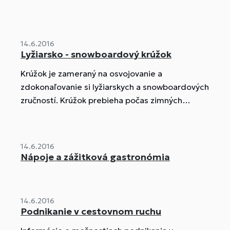
14.6.2016
Lyžiarsko - snowboardový krúžok
Krúžok je zameraný na osvojovanie a
zdokonaľovanie si lyžiarskych a snowboardových
zručností. Krúžok prebieha počas zimných
víkendov výjazdom do okolitých lyžiarskych
stredísk.
14.6.2016
Nápoje a zážitková gastronómia
14.6.2016
Podnikanie v cestovnom ruchu