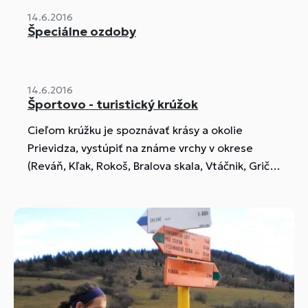
generácie.
14.6.2016
Špeciálne ozdoby
14.6.2016
Športovo - turistický krúžok
Cieľom krúžku je spoznávať krásy a okolie
Prievidza, vystúpiť na známe vrchy v okrese
(Reváň, Kľak, Rokoš, Bralova skala, Vtáčnik, Grič)
a viesť žiakov k láske k prírode
environmentálnym aktivitám a činnostiam.