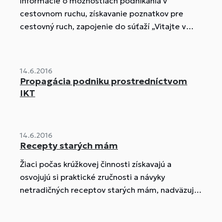
Informácie o možnostiach podnikania v
cestovnom ruchu, získavanie poznatkov pre
cestovný ruch, zapojenie do súťaží „Vitajte v
našom regióne“ a „Môj nápad pre región“.
14.6.2016
Propagácia podniku prostredníctvom
IKT
14.6.2016
Recepty starých mám
Žiaci počas krúžkovej činnosti získavajú a
osvojujú si praktické zručnosti a návyky
netradičných receptov starých mám, nadväzujú
na tradície a zvyky v našom regióne, ktorý
prispeje k zachovaniu receptov pre ďalšie