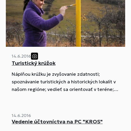
14.6.2016
Turistický krúžok
Náplňou krúžku je zvyšovanie zdatnosti;
spoznávanie turistických a historických lokalít v
našom regióne; vedieť sa orientovať v teréne;
naučiť sa spoznávať faunu a flóru v prírode;
čítanie mapy atď.
14.6.2016
Vedenie účtovníctva na PC "KROS"