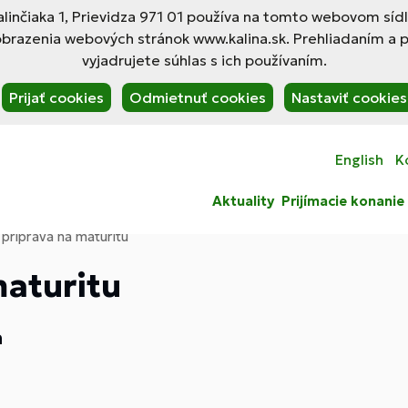
linčiaka 1, Prievidza 971 01 používa na tomto webovom síd
obrazenia webových stránok www.kalina.sk. Prehliadaním a 
vyjadrujete súhlas s ich používaním.
Prijať cookies
Odmietnuť cookies
Nastaviť cookies
English
K
Aktuality
Prijímacie konanie
- príprava na maturitu
maturitu
a