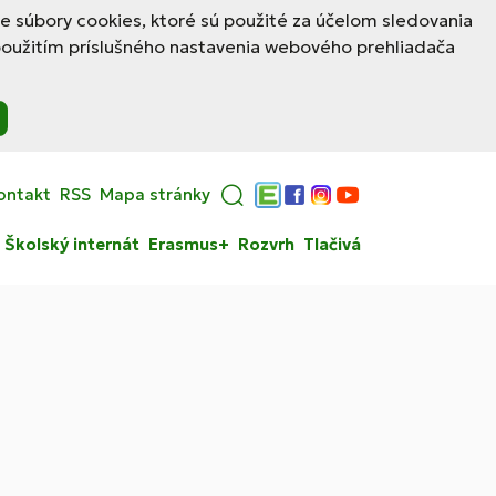
le súbory cookies, ktoré sú použité za účelom sledovania
použitím príslušného nastavenia webového prehliadača
ontakt
RSS
Mapa stránky
Edupage
Facebook
Instagram
YouTube
Školský internát
Erasmus+
Rozvrh
Tlačivá