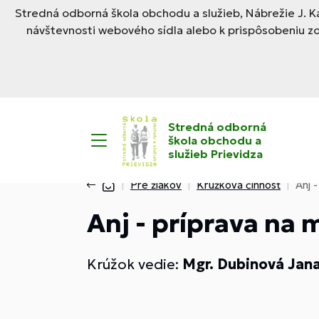
Stredná odborná škola obchodu a služieb, Nábrežie J. Ka
návštevnosti webového sídla alebo k prispôsobeniu z
Stredná odborná
škola obchodu a
služieb Prievidza
Pre žiakov
Krúžková činnosť
Anj 
Anj - príprava na 
Krúžok vedie:
Mgr. Dubinová Jan