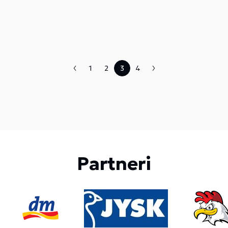
limite dvanásť minút...
1
2
3
4
Partneri