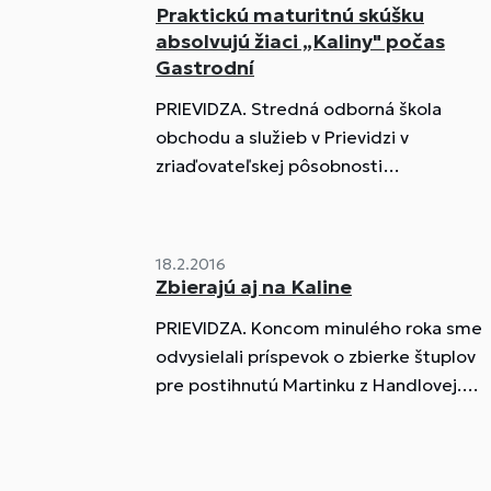
Praktickú maturitnú skúšku
absolvujú žiaci „Kaliny" počas
Gastrodní
PRIEVIDZA. Stredná odborná škola
obchodu a služieb v Prievidzi v
zriaďovateľskej pôsobnosti
Trenčianskeho kraja aj v tomto roku
pokračuje v tradícii komplexnej
praktickej maturitnej skúšky...
18.2.2016
Zbierajú aj na Kaline
PRIEVIDZA. Koncom minulého roka sme
odvysielali príspevok o zbierke štuplov
pre postihnutú Martinku z Handlovej.
Ešte sme len v polovici februára a rodin
Chrenkovcov...