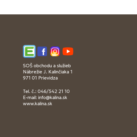
Edupage
Facebook
Instagram
YouTube
SOŠ obchodu a služieb
Nábrežie J. Kalinčiaka 1
971 01 Prievidza
Tel. č.: 046/542 21 10
E-mail:
info@kalina.sk
www.kalina.sk