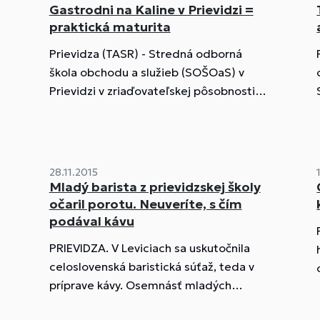
Gastrodni na Kaline v Prievidzi =
praktická maturita
Prievidza (TASR) - Stredná odborná
škola obchodu a služieb (SOŠOaS) v
Prievidzi v zriaďovateľskej pôsobnosti
Trenčianskeho samosprávneho kraja
(TSK) aj v tomto roku pokračuje v
tradícii...
28.11.2015
Mladý barista z prievidzskej školy
očaril porotu. Neuveríte, s čím
podával kávu
PRIEVIDZA. V Leviciach sa uskutočnila
celoslovenská baristická súťaž, teda v
a
príprave kávy. Osemnásť mladých
baristov z celého Slovenska v časovom