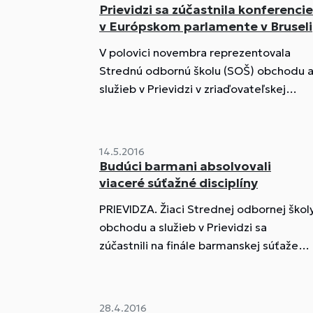
Prievidzi sa zúčastnila konferencie
v Európskom parlamente v Bruseli
V polovici novembra reprezentovala
Strednú odbornú školu (SOŠ) obchodu 
služieb v Prievidzi v zriaďovateľskej
pôsobnosti Trenčianskeho
samosprávneho kraja (TSK) na pôde
Európskeho parlamentu žiačka druhého
14.5.2016
ročníka učebného odboru pracovník v
Budúci barmani absolvovali
potravinárstve – výroba trvanlivých
viaceré súťažné disciplíny
potravín Katarína Jasovská a učiteľka
PRIEVIDZA. Žiaci Strednej odbornej škol
Jana Dubinová.
obchodu a služieb v Prievidzi sa
zúčastnili na finále barmanskej súťaže
Junior Bartender Challenge. Samuel
Chlpek, Matej Kochan a Alex Dobiáš...
28.4.2016