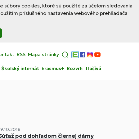
le súbory cookies, ktoré sú použité za účelom sledovania
použitím príslušného nastavenia webového prehliadača
ontakt
RSS
Mapa stránky
Edupage
Facebook
Instagram
YouTube
Školský internát
Erasmus+
Rozvrh
Tlačivá
19.10.2016
Súťaž pod dohľadom čiernej dámy