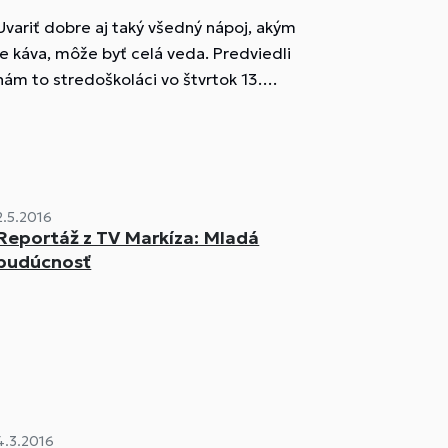
Uvariť dobre aj taký všedný nápoj, akým
je káva, môže byť celá veda. Predviedli
nám to stredoškoláci vo štvrtok 13.
októbra v prievidzskom dome kultúry.
Celoslovenská súťaž Prievidzský rytier
čiernej dámy preverila zručnosť,
schopnosti a kreativitu 21 nádejných
baristov v príprave kávy.
2.5.2016
Reportáž z TV Markíza: Mladá
budúcnosť
4.3.2016