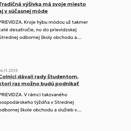
Tradičná výšivka má svoje miesto
aj v súčasnej móde
PRIEVIDZA. Kroje hýbu módou už takmer
celé desaťročie, no do prievidzskej
Strednej odbornej školy obchodu a
služieb v Prievidzi sa dostali až teraz.
Študentkám odevného dizajnu...
16.11.2015
Colníci dávali rady študentom,
ktorí raz možno budú podnikať
PRIEVIDZA. V rámci takzvaného
hospodárskeho týždňa v Strednej
odbornej škole obchodu a služieb v
Prievidzi prišli žiakov piateho ročníka
colníci zoznámiť...