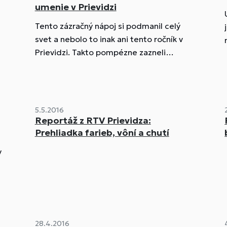
umenie v Prievidzi
Tento zázračný nápoj si podmanil celý
svet a nebolo to inak ani tento ročník v
a
Prievidzi. Takto pompézne zazneli
úvodné slová moderátora na štvrtom
ročníku celoslovenskej baristickej súťaži
Prievidzský rytier čiernej dámy.
5.5.2016
Reportáž z RTV Prievidza:
Prehliadka farieb, vôní a chutí
y
28.4.2016