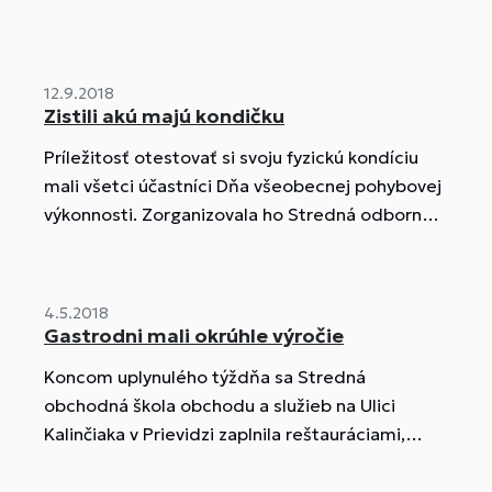
12.9.2018
Zistili akú majú kondičku
Príležitosť otestovať si svoju fyzickú kondíciu
mali všetci účastníci Dňa všeobecnej pohybovej
výkonnosti. Zorganizovala ho Stredná odborná
škola obchodu a služieb v Prievidzi 7. septembra
2018. Zapojilo sa takmer dvesto, prevažne
mladých ľudí z regiónu.
4.5.2018
Gastrodni mali okrúhle výročie
Koncom uplynulého týždňa sa Stredná
obchodná škola obchodu a služieb na Ulici
Kalinčiaka v Prievidzi zaplnila reštauráciami,
kaviarňami, kaderníctvami a inými službami. Na
dvadsiatom ročníku tradičných Gastrodní