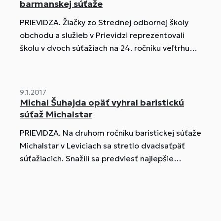
barmanskej súťaže
PRIEVIDZA. Žiačky zo Strednej odbornej školy
obchodu a služieb v Prievidzi reprezentovali
školu v dvoch súťažiach na 24. ročníku veľtrhu
gastronómie Danubius Gastro v Bratislave.
9.1.2017
Michal Šuhajda opäť vyhral baristickú
súťaž Michalstar
PRIEVIDZA. Na druhom ročníku baristickej súťaže
Michalstar v Leviciach sa stretlo dvadsaťpäť
súťažiacich. Snažili sa predviesť najlepšie
kávové umenie, doladené zaujímavým servisom,
dokonalou komunikáciou a láskou ku káve.
Študent z Prievidze pripravil v priebehu
desiatich minút capuccina aj voľné nápoje z