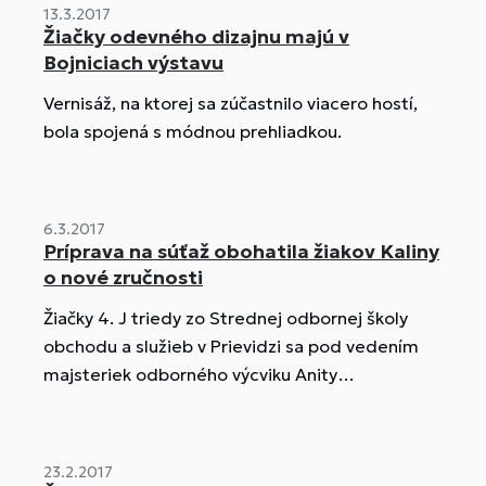
13.3.2017
Žiačky odevného dizajnu majú v
Bojniciach výstavu
Vernisáž, na ktorej sa zúčastnilo viacero hostí,
bola spojená s módnou prehliadkou.
6.3.2017
Príprava na súťaž obohatila žiakov Kaliny
o nové zručnosti
Žiačky 4. J triedy zo Strednej odbornej školy
obchodu a služieb v Prievidzi sa pod vedením
majsteriek odborného výcviku Anity
Mašlonkovej, Zuzany Kovácsovej a Táni Dražovej
zúčastnili na celoslovenskej súťaži Interbeauty
Trophy 2017. Konala sa na výstavisku Incheba v
23.2.2017