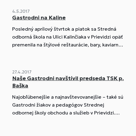
okrese Prievidza.
4.5.2017
Gastrodni na Kaline
Posledný aprílový štvrtok a piatok sa Stredná
odborná škola na Ulici Kalinčiaka v Prievidzi opäť
premenila na štýlové reštaurácie, bary, kaviarne
a miesta, kde mohli návštevníci obdivovať
slávnostné stolovanie, cukrárenské výrobky,
módne návrhy a mnoho iných zaujímavostí.
27.4.2017
Naše Gastrodni navštívil predseda TSK p.
Baška
Najobľúbenejšie a najnavštevovanejšie – také sú
Gastrodni žiakov a pedagógov Strednej
odbornej školy obchodu a služieb v Prievidzi.
Pokračujú aj zajtra.