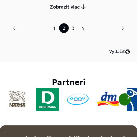
kávy.
Zobraziť viac
1
2
3
4
Vytlačiť
Partneri