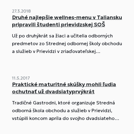
ukázali študenti všetko, čo sa v škole zatiaľ
27.3.2018
naučili.
Druhé najlepšie wellnes-menu v Taliansku
pripravili študenti prievidzskej SOŠ
Už po druhýkrát sa žiaci a učitelia odborných
predmetov zo Strednej odbornej školy obchodu
a služieb v Prievidzi v zriaďovateľskej
pôsobnosti Trenčianskeho samosprávneho kraja
(TSK) zúčastnili na medzinárodnej
gastronomickej súťaži Taliansku. Malebné
11.5.2017
horské mestečko Casargo v polovici marca 2018
Praktické maturitné skúšky mohli ľudia
na súťaži s názvom Wellness & Zero Waste -
ochutnať už dvadsiatyprvýkrát
Food & Beverage Contest hostilo 18 tímov z
Tradičné Gastrodni, ktoré organizuje Stredná
celej Európy...
odborná škola obchodu a služieb v Prievidzi,
vstúpili koncom apríla do svojho dvadsiateho
prvého ročníka. Podujatie patrí k
najobľúbenejším a najnavštevovanejším v