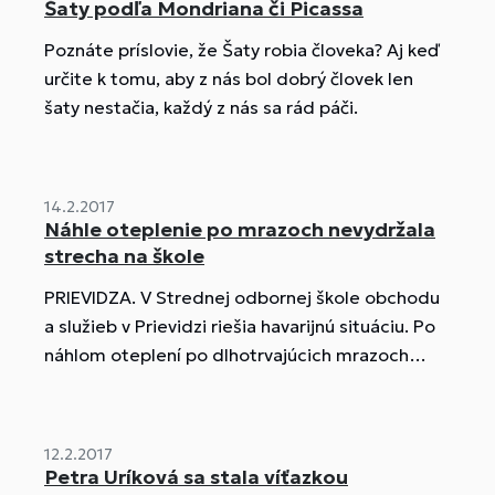
Bratislave.
Šaty podľa Mondriana či Picassa
Poznáte príslovie, že Šaty robia človeka? Aj keď
určite k tomu, aby z nás bol dobrý človek len
šaty nestačia, každý z nás sa rád páči.
14.2.2017
Náhle oteplenie po mrazoch nevydržala
strecha na škole
PRIEVIDZA. V Strednej odbornej škole obchodu
a služieb v Prievidzi riešia havarijnú situáciu. Po
náhlom oteplení po dlhotrvajúcich mrazoch
došlo k poškodeniu strechy na jednej z budov.
12.2.2017
Petra Uríková sa stala víťazkou