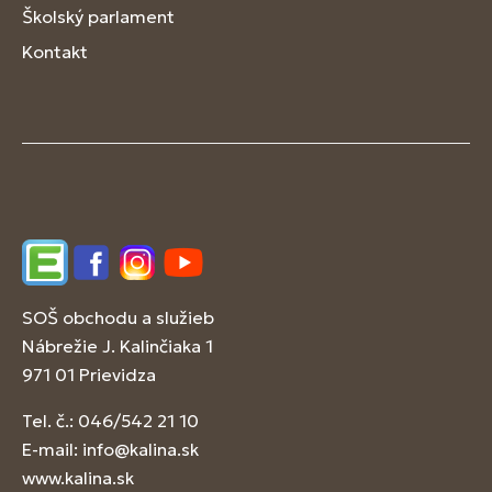
Školský parlament
Kontakt
Edupage
Facebook
Instagram
YouTube
SOŠ obchodu a služieb
Nábrežie J. Kalinčiaka 1
971 01 Prievidza
Tel. č.: 046/542 21 10
E-mail:
info@kalina.sk
www.kalina.sk