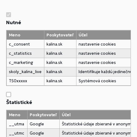
Nutné
Meno
Poskytovateľ
Účel
c_consent
kalina.sk
nastavenie cookies
c_statistics
kalina.sk
nastavenie cookies
c_marketing
kalina.sk
nastavenie cookies
skoly_kalina_live
kalina.sk
Identifikuje každú jedinečnú
TS0xxxxx
kalina.sk
Systémová cookies
Štatistické
Meno
Poskytovateľ
Účel
__utma
Google
Štatistické údaje zbierané v anonymne
__utmc
Google
Štatistické údaje zbierané v anonymne