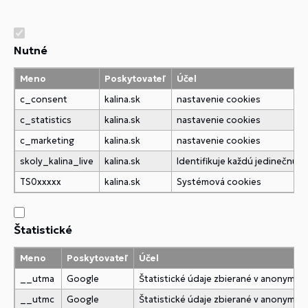
Nutné
Meno
Poskytovateľ
Účel
c_consent
kalina.sk
nastavenie cookies
c_statistics
kalina.sk
nastavenie cookies
c_marketing
kalina.sk
nastavenie cookies
skoly_kalina_live
kalina.sk
Identifikuje každú jedinečnú
TS0xxxxx
kalina.sk
Systémová cookies
Štatistické
Meno
Poskytovateľ
Účel
__utma
Google
Štatistické údaje zbierané v anonymne
__utmc
Google
Štatistické údaje zbierané v anonymne