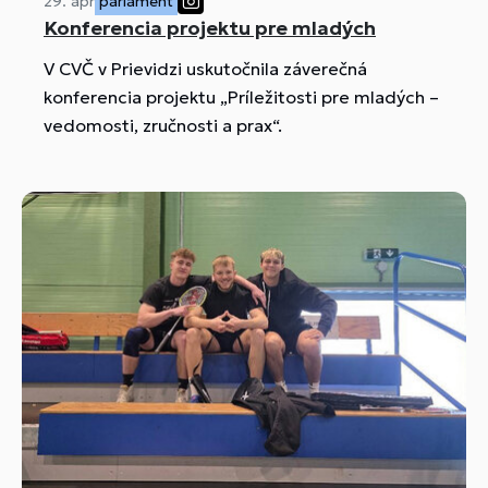
29. apr
parlament
Konferencia projektu pre mladých
V CVČ v Prievidzi uskutočnila záverečná
konferencia projektu „Príležitosti pre mladých –
vedomosti, zručnosti a prax“.