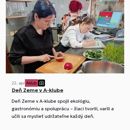
22. apr
Aklub
Deň Zeme v A-klube
Deň Zeme v A-klube spojil ekológiu,
gastronómiu a spoluprácu – žiaci tvorili, varili a
učili sa myslieť udržateľne každý deň.