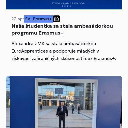
27. apr
EA
Erasmus+
Naša študentka sa stala ambasádorkou
programu Erasmus+
Alexandra z V.K sa stala ambasádorkou
EuroApprentices a podporuje mladých v
získavaní zahraničných skúseností cez Erasmus+.