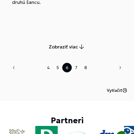
druhú šancu.
Zobraziť viac
4
5
6
7
8
Vytlačiť
Partneri