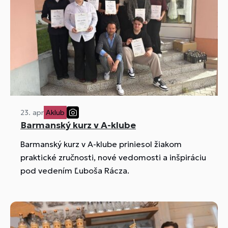
23. apr
Aklub
Barmanský kurz v A-klube
Barmanský kurz v A-klube priniesol žiakom
praktické zručnosti, nové vedomosti a inšpiráciu
pod vedením Ľuboša Rácza.