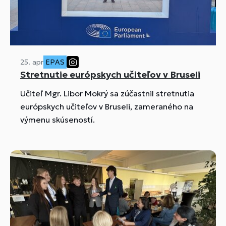
25. apr
EPAS
Stretnutie európskych učiteľov v Bruseli
Učiteľ Mgr. Libor Mokrý sa zúčastnil stretnutia
európskych učiteľov v Bruseli, zameraného na
výmenu skúseností.