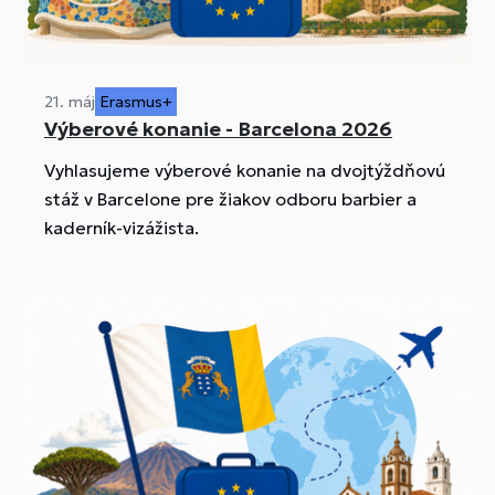
21. máj
Erasmus+
Výberové konanie - Barcelona 2026
Vyhlasujeme výberové konanie na dvojtýždňovú
stáž v Barcelone pre žiakov odboru barbier a
kaderník-vizážista.