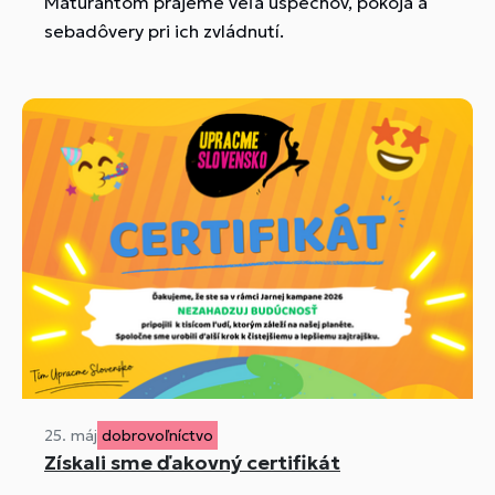
Maturantom prajeme veľa úspechov, pokoja a
sebadôvery pri ich zvládnutí.
25. máj
dobrovoľníctvo
Získali sme ďakovný certifikát