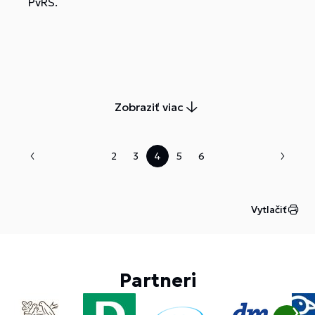
PvRS.
Zobraziť viac
2
3
4
5
6
Vytlačiť
Partneri