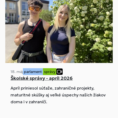
18. máj
parlament
správy
Školské správy - apríl 2026
Apríl priniesol súťaže, zahraničné projekty,
maturitné skúšky aj veľké úspechy našich žiakov
doma i v zahraničí.