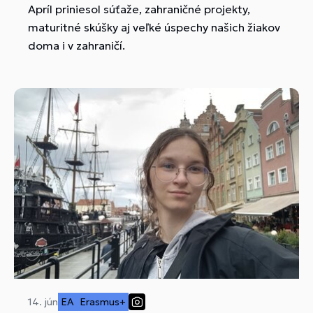
Apríl priniesol súťaže, zahraničné projekty,
maturitné skúšky aj veľké úspechy našich žiakov
doma i v zahraničí.
14. jún
EA
Erasmus+