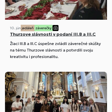
10. jún
jedáleň
záverečky
Thurzove slávnosti v podaní III.B a III.C
Žiaci III.B a III.C úspešne zvládli záverečné skúšky
na tému Thurzove slávnosti a potvrdili svoju
kreativitu i profesionalitu.