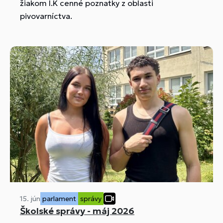
žiakom I.K cenné poznatky z oblasti
pivovarníctva.
15. jún
parlament
správy
Školské správy - máj 2026