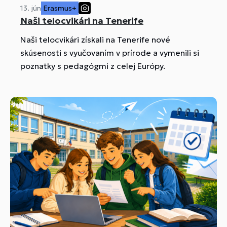
13. jún
Erasmus+
Naši telocvikári na Tenerife
Naši telocvikári získali na Tenerife nové
skúsenosti s vyučovaním v prírode a vymenili si
poznatky s pedagógmi z celej Európy.