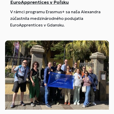
EuroApprentices v Poľsku
V rámci programu Erasmus+ sa naša Alexandra
zúčastnila medzinárodného podujatia
EuroApprentices v Gdansku.