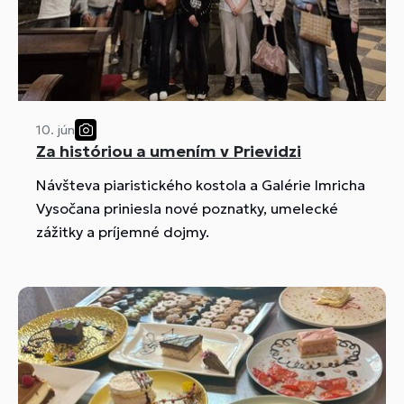
10. jún
Za históriou a umením v Prievidzi
Návšteva piaristického kostola a Galérie Imricha
Vysočana priniesla nové poznatky, umelecké
zážitky a príjemné dojmy.