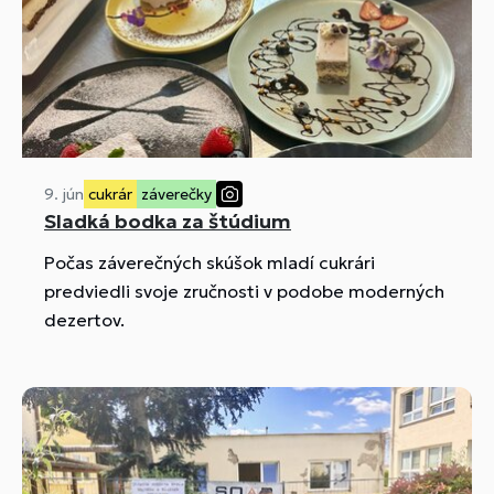
9. jún
cukrár
záverečky
Sladká bodka za štúdium
Počas záverečných skúšok mladí cukrári
predviedli svoje zručnosti v podobe moderných
dezertov.