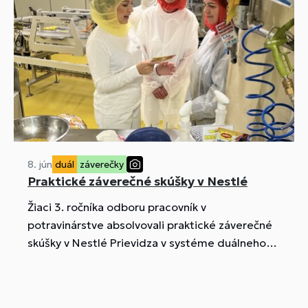
8. jún
duál
záverečky
Praktické záverečné skúšky v Nestlé
Žiaci 3. ročníka odboru pracovník v
potravinárstve absolvovali praktické záverečné
skúšky v Nestlé Prievidza v systéme duálneho
vzdelávania.