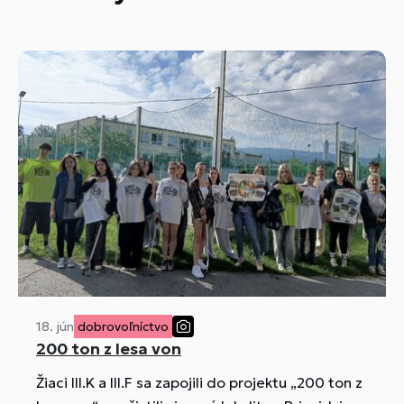
18. jún
dobrovoľníctvo
200 ton z lesa von
Žiaci III.K a III.F sa zapojili do projektu „200 ton z