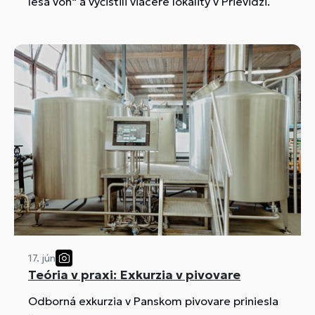
lesa von“ a vyčistili viaceré lokality v Prievidzi.
17. jún
Teória v praxi: Exkurzia v pivovare
Odborná exkurzia v Panskom pivovare priniesla