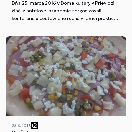
Dňa 23. marca 2016 v Dome kultúry v Prievidzi,
žiačky hotelovej akadémie zorganizovali
konferenciu cestovného ruchu v rámci praktickej
časti maturitnej skúšky. 16. ročník študentskej
konferencie sa niesol pod názvom "Tancujme s
hornou Nitrou."
23.3.2016