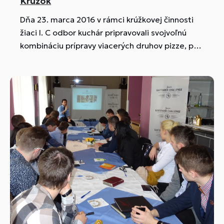
Krúžok
Dňa 23. marca 2016 v rámci krúžkovej činnosti
žiaci I. C odbor kuchár pripravovali svojvoľnú
kombináciu prípravy viacerých druhov pizze, pod
vedením MOV Minichovej.