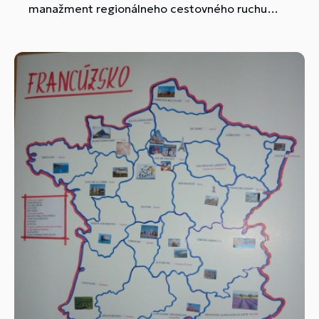
manažment regionálneho cestovného ruchu
zúčastnili 19. ročníka Olympiády Mladý účtovník