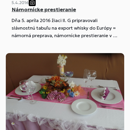
5.4.2016
Námornícke prestieranie
Dňa 5. apríla 2016 žiaci II. G pripravovali
slávnostnú tabuľu na export whisky do Európy =
námorná preprava, námornícke prestieranie v ŠJ
pod vedením MOV.