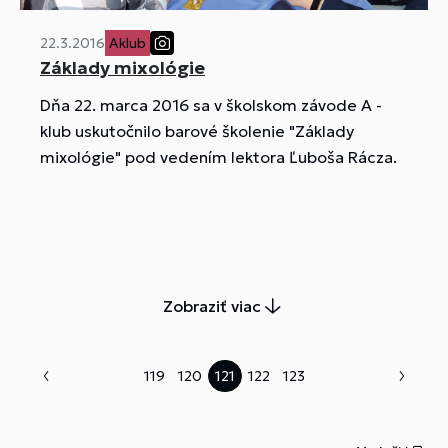
22.3.2016
Aklub
Základy mixológie
Dňa 22. marca 2016 sa v školskom závode A -
klub uskutočnilo barové školenie "Základy
mixológie" pod vedením lektora Ľuboša Rácza.
Zobraziť viac
119
120
121
122
123