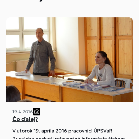
19.4.2016
Čo ďalej?
V utorok 19. apríla 2016 pracovníci ÚPSVaR
Prievidza poskytli relevantné informácie žiakom