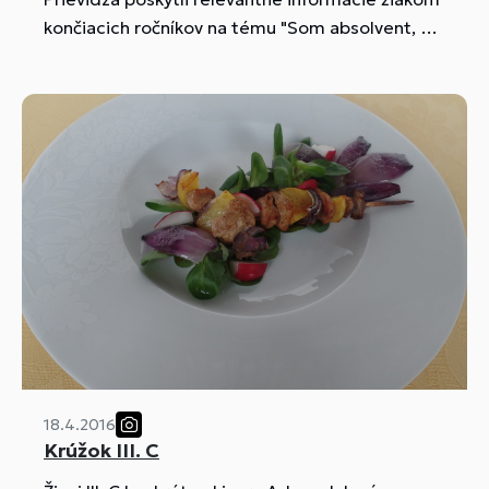
končiacich ročníkov na tému "Som absolvent, čo
ďalej?"
18.4.2016
Krúžok III. C