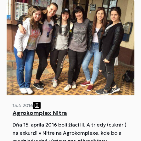
15.4.2016
Agrokomplex Nitra
Dňa 15. apríla 2016 boli žiaci III. A triedy (cukrári)
na exkurzii v Nitre na Agrokomplexe, kde bola