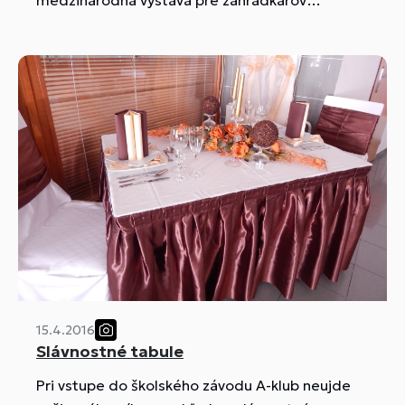
medzinárodná výstava pre záhradkárov
GARDENIA
15.4.2016
Slávnostné tabule
Pri vstupe do školského závodu A-klub neujde