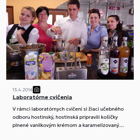
13.4.2016
Laboratórne cvičenia
V rámci laboratórnych cvičení si žiaci učebného
odboru hostinský, hostinská pripravili košíčky
plnené vanilkovým krémom a karamelizovaným
ovocím.