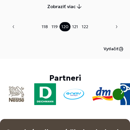
Zobraziť viac
118
119
120
121
122
Vytlačiť
Partneri