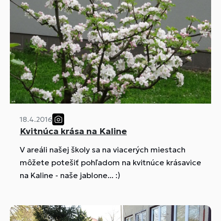
18.4.2016
Kvitnúca krása na Kaline
V areáli našej školy sa na viacerých miestach
môžete potešiť pohľadom na kvitnúce krásavice
na Kaline - naše jablone... :)