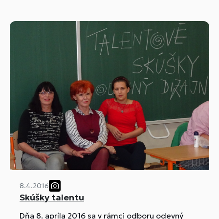
školu: "Hohere Lehranstalt fur Wirtschaft v
Hartbergu."
8.4.2016
Skúšky talentu
Dňa 8. apríla 2016 sa v rámci odboru odevný