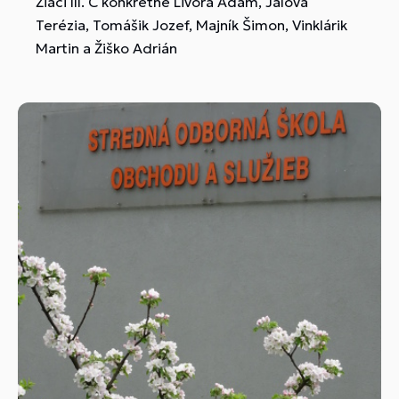
Žiaci III. C konkrétne Livora Adam, Jalová
Terézia, Tomášik Jozef, Majník Šimon, Vinklárik
Martin a Žiško Adrián