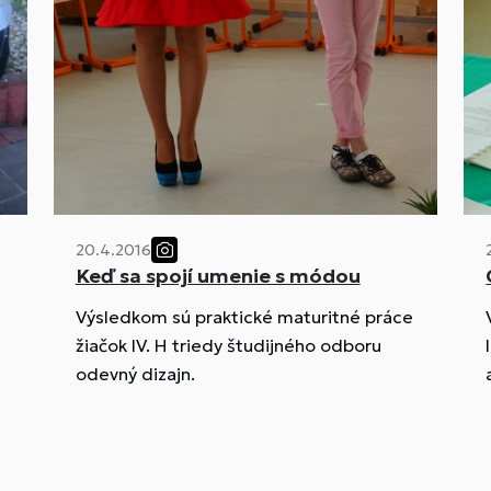
20.4.2016
Keď sa spojí umenie s módou
Výsledkom sú praktické maturitné práce
žiačok IV. H triedy študijného odboru
odevný dizajn.