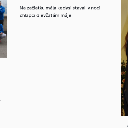
Na začiatku mája kedysi stavali v noci
chlapci dievčatám máje