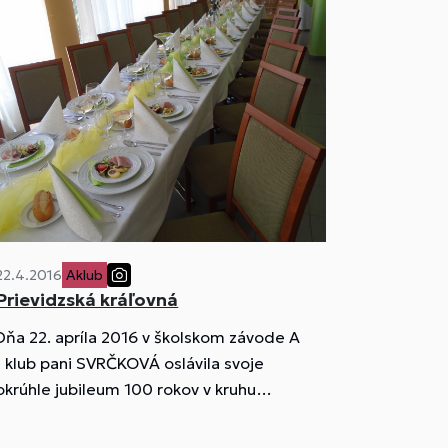
22.4.2016
Aklub
Prievidzská kráľovná
Dňa 22. apríla 2016 v školskom závode A
- klub pani SVRČKOVÁ oslávila svoje
okrúhle jubileum 100 rokov v kruhu
rodiny a za prítomnosti pani primátorky
mesta Prievidza JUDr. Kataríny