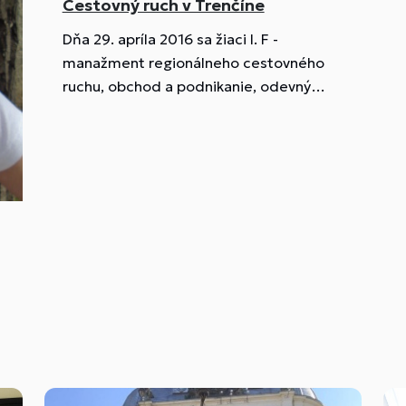
Cestovný ruch v Trenčíne
Dňa 29. apríla 2016 sa žiaci I. F -
manažment regionálneho cestovného
ruchu, obchod a podnikanie, odevný
dizajn sa vybrali vlakom do Trenčína.
Okrem prehliadky mesta sme sa
zúčastnili aj súťaží v EXPO Centre
Trenčín - Deň podpory remesiel.