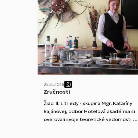
25.4.2016
Zručnosti
Žiaci II. L triedy - skupina Mgr. Kataríny
Bajánovej, odbor Hotelová akadémia si
overovali svoje teoretické vedomosti a
zdokonaľovali sa v praktických
zručnostiach.