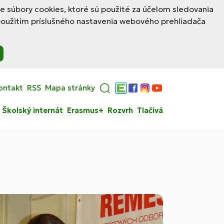
le súbory cookies, ktoré sú použité za účelom sledovania
použitím príslušného nastavenia webového prehliadača
ontakt
RSS
Mapa stránky
Edupage
Facebook
Instagram
YouTube
Školský internát
Erasmus+
Rozvrh
Tlačivá