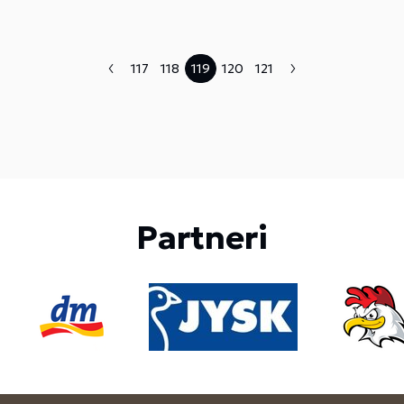
117
118
119
120
121
Partneri