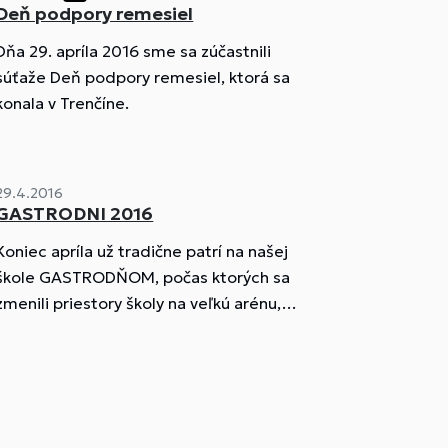
Deň podpory remesiel
Dňa 29. apríla 2016 sme sa zúčastnili
súťaže Deň podpory remesiel, ktorá sa
konala v Trenčíne.
29.4.2016
GASTRODNI 2016
Koniec apríla už tradične patrí na našej
škole GASTRODŇOM, počas ktorých sa
zmenili priestory školy na veľkú arénu,
kde si zmerali sily všetky učebné a
študijné odbory.