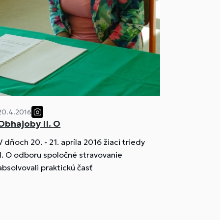
20.4.2016
Obhajoby II. O
V dňoch 20. - 21. apríla 2016 žiaci triedy
II. O odboru spoločné stravovanie
absolvovali praktickú časť