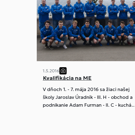
1.5.2016
Kvalifikácia na ME
V dňoch 1. - 7. mája 2016 sa žiaci našej
školy Jaroslav Úradník - III. H - obchod a
podnikanie Adam Furman - II. C - kuchár
sa zúčastnili na kvalifikácii na
Majstrovstvá Európy vo vodnom póle v
Gruzínsku v Tbilisi.