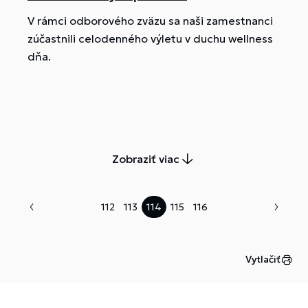
V rámci odborového zväzu sa naši zamestnanci
zúčastnili celodenného výletu v duchu wellness
dňa.
Zobraziť viac
112
113
114
115
116
Vytlačiť