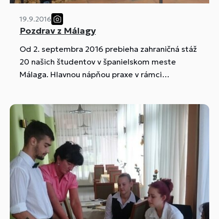
19.9.2016
Pozdrav z Málagy
Od 2. septembra 2016 prebieha zahraničná stáž
20 našich študentov v španielskom meste
Málaga. Hlavnou nápňou praxe v rámci
programu Erasmus plus je nadobudnúť a
zdokonaliť si schopnosti a zručnosti v oblasti
práce s rybami a morskými plodmi.