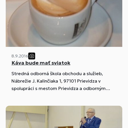
8.9.2016
Káva bude mať sviatok
Stredná odborná škola obchodu a služieb,
Nábrežie J. Kalinčiaka 1, 97101 Prievidza v
spolupráci s mestom Prievidza a odborným
garantom Školou baristu Vás pozýva na 4. ročník
baristickej súťaže PRIEVIDZSKÝ RYTIER ČIERNEJ
DÁMY dňa 13. októbra 2016 o 8.30 hod. v
priestoroch...