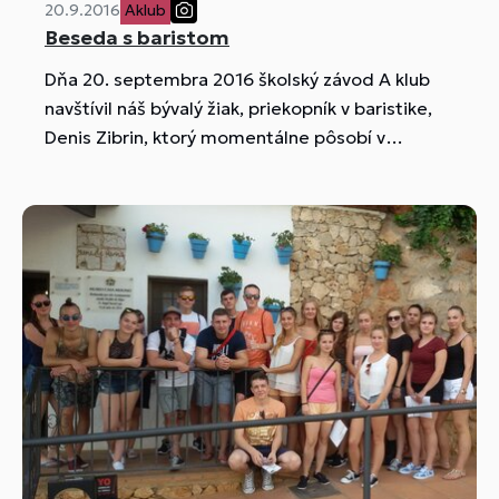
20.9.2016
Aklub
Beseda s baristom
Dňa 20. septembra 2016 školský závod A klub
navštívil náš bývalý žiak, priekopník v baristike,
Denis Zibrin, ktorý momentálne pôsobí v
Mníchove a pripravuje sa na otvorenie svojej
vlastnej pražiarne kávových zŕn.