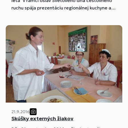
leta" v rámci osláv Svetového dňa cestovného
ruchu spája prezentáciu regionálnej kuchyne a
vystúpenia regionálnych hudobných formácií. K
tomuto podujatiu žiaci s majsterkami odbornej
výchovy pripravili tradičné jedlá hornej Nitry,
ktoré ponúkali pozvaným hosťom a účastníkom
festivalu v Regionálnom kultúrnom centre
Prievidza.
21.9.2016
Skúšky externých žiakov