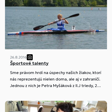
26.8.2016
Športové talenty
Sme právom hrdí na úspechy našich žiakov, ktorí
nás reprezentujú nielen doma, ale aj v zahraničí.
Jednou z nich je Petra Myšáková z II.J triedy, 20-
násobná majsterka Slovenska v rýchlostnej
kanoistike a úspešná účastníčka ME juniorov a
pretekárov do 23 rokov v Plovdive (Bulharsko).