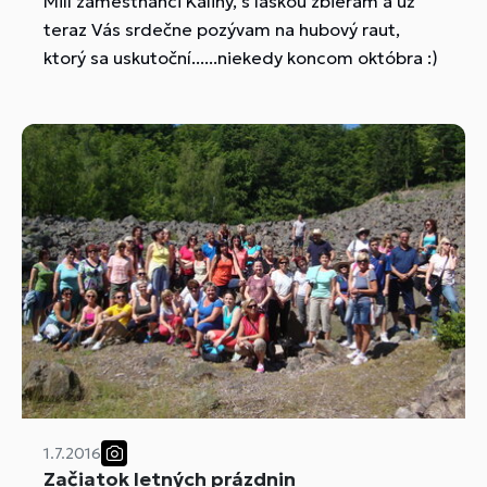
Milí zamestnanci Kaliny, s láskou zbieram a už
teraz Vás srdečne pozývam na hubový raut,
ktorý sa uskutoční......niekedy koncom októbra :)
1.7.2016
Začiatok letných prázdnin