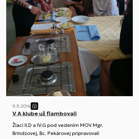
9.9.2016
V A klube už flambovali
Žiaci II.D a IV.G pod vedením MOV Mgr.
Brindzovej, Bc. Pekárovej pripravovali