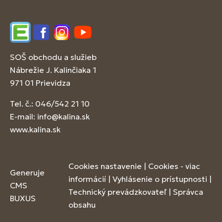
Edupage
Facebook
Instagram
YouTube
SOŠ obchodu a služieb
Nábrežie J. Kalinčiaka 1
971 01 Prievidza
Tel. č.: 046/542 21 10
E-mail:
info@kalina.sk
www.kalina.sk
Cookies nastavenie
|
Cookies - viac
Generuje
informácií
|
Vyhlásenie o prístupnosti
|
CMS
Technický prevádzkovateľ
|
Správca
BUXUS
obsahu