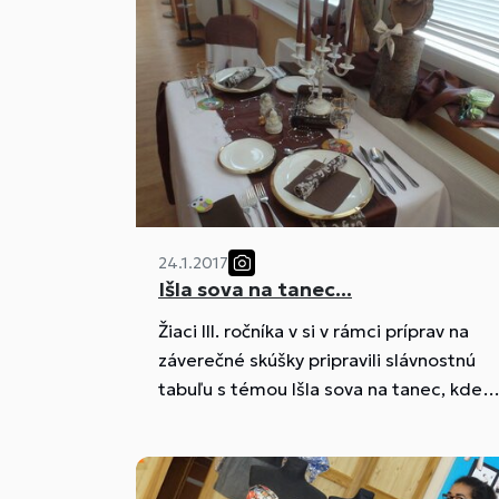
24.1.2017
Išla sova na tanec...
Žiaci III. ročníka v si v rámci príprav na
záverečné skúšky pripravili slávnostnú
tabuľu s témou Išla sova na tanec, kde s
zopakovali prestieranie obrusov,
výzdobu, zakladanie inventáru a
zostavovanie menu.