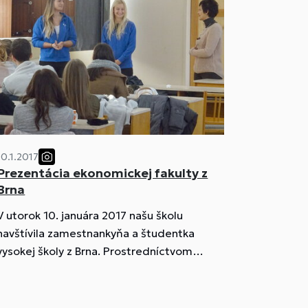
10.1.2017
Prezentácia ekonomickej fakulty z
Brna
V utorok 10. januára 2017 našu školu
navštívila zamestnankyňa a študentka
vysokej školy z Brna. Prostredníctvom
prezentácie predstavili našim žiakom
odbory Provozně ekonomickej fakulty
Mendelovej univerzity v Brne, na ktoré si