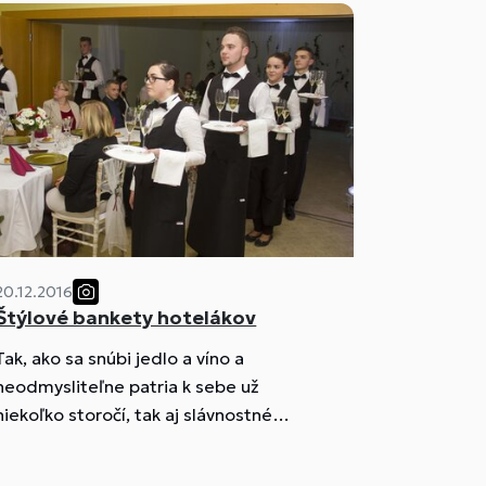
študenti môžu podať prihlášku.
Oboznámili maturitné triedy s formou
štúdia a informovali o udalostiach
súvisiacich so životom školy.
20.12.2016
Štýlové bankety hotelákov
Tak, ako sa snúbi jedlo a víno a
neodmysliteľne patria k sebe už
niekoľko storočí, tak aj slávnostné
ankety a žiaci hotelovej akadémie idú
ruka v ruke už niekoľko rokov. Na našej