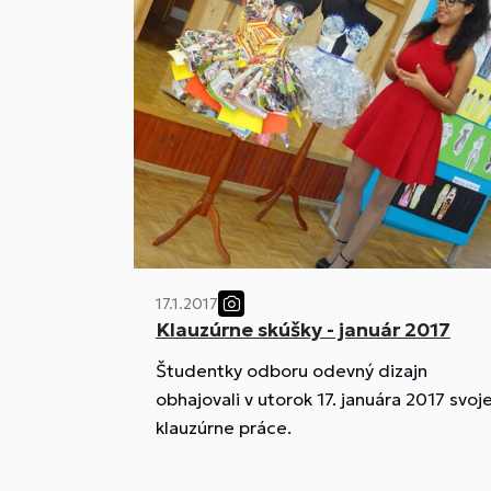
17.1.2017
Klauzúrne skúšky - január 2017
Študentky odboru odevný dizajn
obhajovali v utorok 17. januára 2017 svoj
klauzúrne práce.