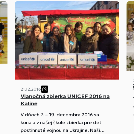
Stanislava Cibuľu. Zúčastnilo sa ho 12
žiakov hotelovej akadémie, ktorí po
úspešnom zvládnutí písomnej a
praktickej časti kurzu získali certifikát.
21.12.2016
Vianočná zbierka UNICEF 2016 na
Kaline
V dňoch 7. – 19. decembra 2016 sa
b
konala v našej škole zbierka pre deti
postihnuté vojnou na Ukrajine. Naši