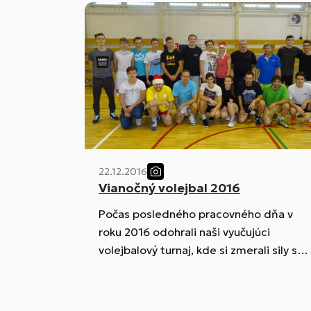
22.12.2016
Vianočný volejbal 2016
Počas posledného pracovného dňa v
roku 2016 odohrali naši vyučujúci
volejbalový turnaj, kde si zmerali sily s
dvoma najlepšími tímami na škole I. C a
IV. K.