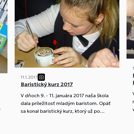
11.1.2017
Baristický kurz 2017
V dňoch 9. - 11. januára 2017 naša škola
dala príležitosť mladým baristom. Opäť
e
sa konal baristický kurz, ktorý už po
druhýkrát v tomto školskom roku
realizovala Škola baristu pod vedením