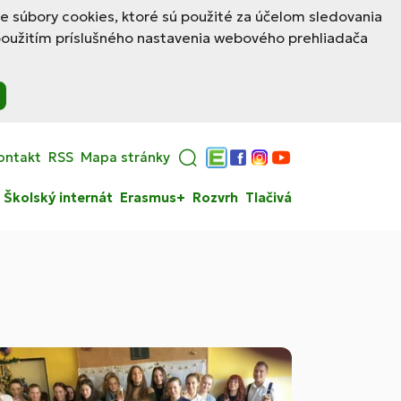
le súbory cookies, ktoré sú použité za účelom sledovania
použitím príslušného nastavenia webového prehliadača
ontakt
RSS
Mapa stránky
Edupage
Facebook
Instagram
YouTube
Školský internát
Erasmus+
Rozvrh
Tlačivá