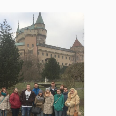
škole vznikla krásna gastronomická
tradícia, ktorú sa snažíme z roka na rok
posúvať dopredu a čo viac, premeniť na
umelecký skvost a krásny kulinársky
zážitok.