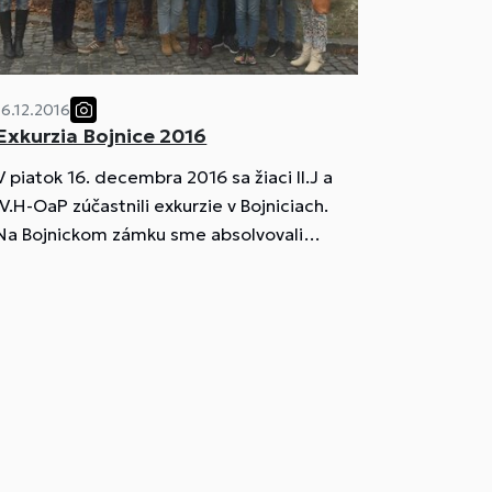
16.12.2016
Exkurzia Bojnice 2016
V piatok 16. decembra 2016 sa žiaci II.J a
IV.H-OaP zúčastnili exkurzie v Bojniciach.
Na Bojnickom zámku sme absolvovali
prehliadku doplnenú o bohatú vianočnú
výzdobu a drobné dramatizované
scénky.