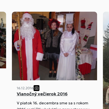
študenti z II.K pod vedením Mgr.
Mádrovej zbierkovali v našej škole aj v
meste Prievidza. Za pohľadnice a
nálepky „Snehová vločka“ vyzbierali
192,16 EUR. Všetkým ľuďom dobrej vôle
za príspevky ďakujeme.
16.12.2016
Vianočný večierok 2016
V piatok 16. decembra sme sa s rokom