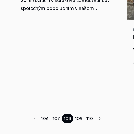
2016 rozlúčili v kolektíve zamestnancov
spoločným popoludním v našom
školskom závode Aklub.
106
107
108
109
110