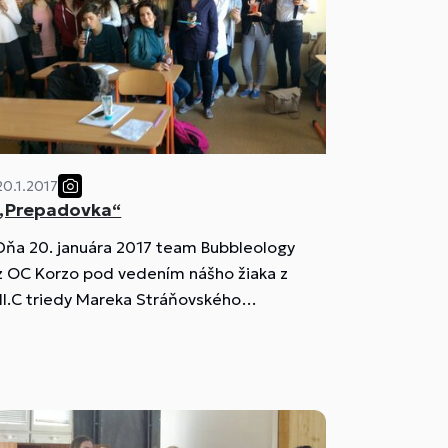
20.1.2017
„Prepadovka“
Dňa 20. januára 2017 team Bubbleology
z OC Korzo pod vedením nášho žiaka z
III.C triedy Mareka Stráňovského
uskutočnil „prepadovku“ v triede II.K.